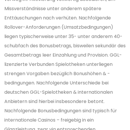
Missverständnisse unter anderem spätere
Enttäuschungen nach verhüten. Nachfolgende
Rollover-Anforderungen (Umsatzbedingungen)
liegen typischerweise unter 35- unter anderem 40-
schubfach des Bonusbetrags, bisweilen sekundär des
Gesamtbetrags leer Einzahlung und Provision. GGL-
lizenzierte Verbunden Spielotheken unterliegen
strengen Vorgaben bezüglich Bonushöhen & -
bedingungen. Nachfolgende Unterschiede bei
deutschen GGL-Spielotheken & internationalen
Anbietern sind hierbei insbesondere betont.
Nachfolgende Bonusbedingungen sind typisch für
internationale Casinos – freigebig in ein
Glanzleistung, zwar via entsprechenden