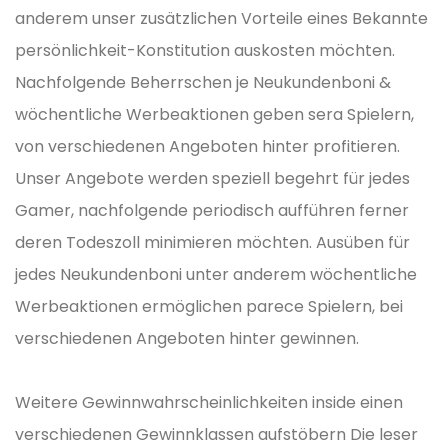
anderem unser zusätzlichen Vorteile eines Bekannte
persönlichkeit-Konstitution auskosten möchten.
Nachfolgende Beherrschen je Neukundenboni &
wöchentliche Werbeaktionen geben sera Spielern,
von verschiedenen Angeboten hinter profitieren.
Unser Angebote werden speziell begehrt für jedes
Gamer, nachfolgende periodisch aufführen ferner
deren Todeszoll minimieren möchten. Ausüben für
jedes Neukundenboni unter anderem wöchentliche
Werbeaktionen ermöglichen parece Spielern, bei
verschiedenen Angeboten hinter gewinnen.
Weitere Gewinnwahrscheinlichkeiten inside einen
verschiedenen Gewinnklassen aufstöbern Die leser