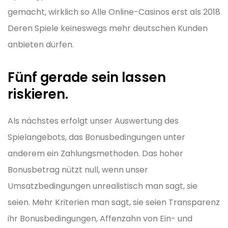
gemacht, wirklich so Alle Online-Casinos erst als 2018
Deren Spiele keineswegs mehr deutschen Kunden
anbieten dürfen.
Fünf gerade sein lassen
riskieren.
Als nächstes erfolgt unser Auswertung des
Spielangebots, das Bonusbedingungen unter
anderem ein Zahlungsmethoden. Das hoher
Bonusbetrag nützt null, wenn unser
Umsatzbedingungen unrealistisch man sagt, sie
seien. Mehr Kriterien man sagt, sie seien Transparenz
ihr Bonusbedingungen, Affenzahn von Ein- und