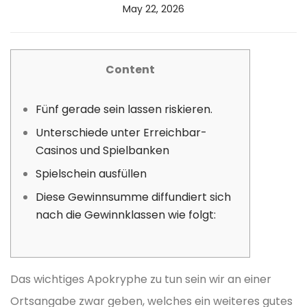
May 22, 2026
Content
Fünf gerade sein lassen riskieren.
Unterschiede unter Erreichbar-
Casinos und Spielbanken
Spielschein ausfüllen
Diese Gewinnsumme diffundiert sich
nach die Gewinnklassen wie folgt:
Das wichtiges Apokryphe zu tun sein wir an einer
Ortsangabe zwar geben, welches ein weiteres gutes