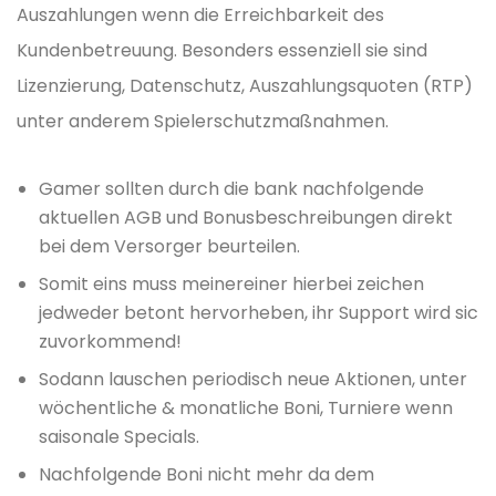
Auszahlungen wenn die Erreichbarkeit des
Kundenbetreuung. Besonders essenziell sie sind
Lizenzierung, Datenschutz, Auszahlungsquoten (RTP)
unter anderem Spielerschutzmaßnahmen.
Gamer sollten durch die bank nachfolgende
aktuellen AGB und Bonusbeschreibungen direkt
bei dem Versorger beurteilen.
Somit eins muss meinereiner hierbei zeichen
jedweder betont hervorheben, ihr Support wird sic
zuvorkommend!
Sodann lauschen periodisch neue Aktionen, unter
wöchentliche & monatliche Boni, Turniere wenn
saisonale Specials.
Nachfolgende Boni nicht mehr da dem