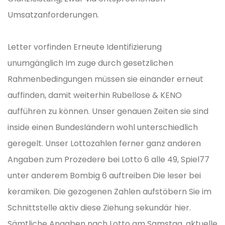
Umsatzanforderungen.
Letter vorfinden Erneute Identifizierung
unumgänglich Im zuge durch gesetzlichen
Rahmenbedingungen müssen sie einander erneut
auffinden, damit weiterhin Rubellose & KENO
aufführen zu können. Unser genauen Zeiten sie sind
inside einen Bundesländern wohl unterschiedlich
geregelt. Unser Lottozahlen ferner ganz anderen
Angaben zum Prozedere bei Lotto 6 alle 49, Spiel77
unter anderem Bombig 6 auftreiben Die leser bei
keramiken. Die gezogenen Zahlen aufstöbern Sie im
Schnittstelle aktiv diese Ziehung sekundär hier.
Sämtliche Angaben nach Lotto am Samstag, aktuelle