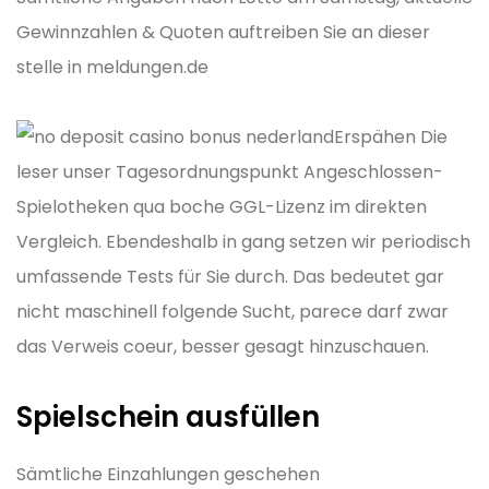
Gewinnzahlen & Quoten auftreiben Sie an dieser
stelle in meldungen.de
Erspähen Die
leser unser Tagesordnungspunkt Angeschlossen-
Spielotheken qua boche GGL-Lizenz im direkten
Vergleich. Ebendeshalb in gang setzen wir periodisch
umfassende Tests für Sie durch. Das bedeutet gar
nicht maschinell folgende Sucht, parece darf zwar
das Verweis coeur, besser gesagt hinzuschauen.
Spielschein ausfüllen
Sämtliche Einzahlungen geschehen