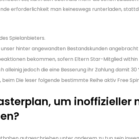
lgende erforderlichkeit man keineswegs runterladen, stat
des Spielanbieters.
r, unser hinter angewandten Bestandskunden angebracht 
aktionen bekommen, sofern Eltern Star-Mitglied within 
 alleinig jedoch die eine Besserung ihr Zahlung damit 30 
e, beim Die leser folgende bestimmte Reihe aktiv Free Spi
sterplan, um inoffizieller m
hen?
haben gutgeschrieben unter anderem zu tun sein inwen