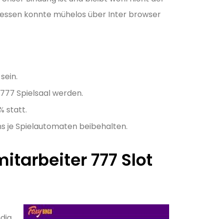
tdessen konnte mühelos über Inter browser
sein.
777 Spielsaal werden.
% statt.
ns je Spielautomaten beibehalten.
itarbeiter 777 Slot
dig