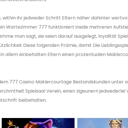
, within ihr jedweder Schritt Eltern näher dahinter wertvo
hin Wartezimmer 777 funktioniert inside mehreren Aufsti
mme man sagt, sie seien darauf ausgelegt, loyalität Spie
ützlichkeit Diese folgenden Prämie, damit Die Lieblingssp
 in allem einbehalten Eltern einen prozentualen Maklerco
endem 777 Casino Maklercourtage Bestandskunden unter a
ühmtheit Spielsaal Verein, einen zigeunern jedwederlei V
schrift beibehalten.