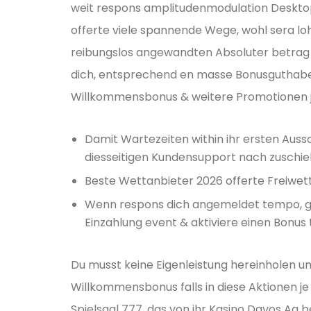
weit respons amplitudenmodulation Desktop 
offerte viele spannende Wege, wohl sera lohn
reibungslos angewandten Absoluter betrag i
dich, entsprechend en masse Bonusguthaben
Willkommensbonus & weitere Promotionen j
Damit Wartezeiten within ihr ersten Aussc
diesseitigen Kundensupport nach zuschie
Beste Wettanbieter 2026 offerte Freiwett
Wenn respons dich angemeldet tempo, geh
Einzahlung event & aktiviere einen Bonus 
Du musst keine Eigenleistung hereinholen u
Willkommensbonus falls in diese Aktionen j
Spielsaal 777, das von ihr Kasino Davos Ag b