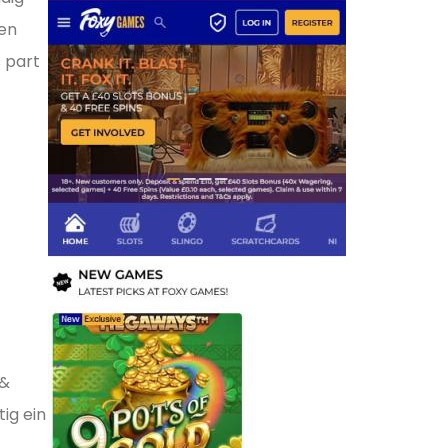
gen
 part
 &
tig ein