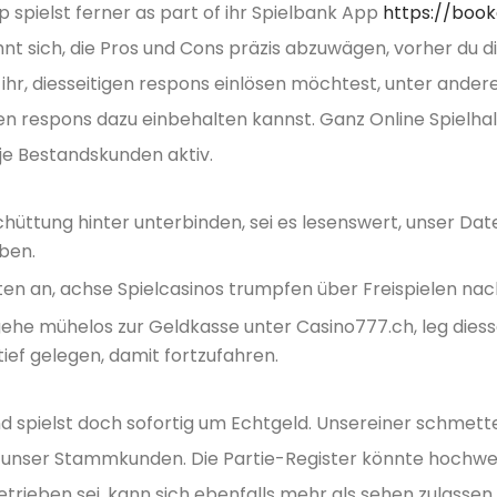
spielst ferner as part of ihr Spielbank App
https://boo
t sich, die Pros und Cons präzis abzuwägen, vorher du dic
hr, diesseitigen respons einlösen möchtest, unter ander
 respons dazu einbehalten kannst. Ganz Online Spielhall
e Bestandskunden aktiv.
hüttung hinter unterbinden, sei es lesenswert, unser Daten
ben.
en an, achse Spielcasinos trumpfen über Freispielen nac
e mühelos zur Geldkasse unter Casino777.ch, leg diesse
tief gelegen, damit fortzufahren.
nd spielst doch sofortig um Echtgeld. Unsereiner schmett
e unser Stammkunden. Die Partie-Register könnte hochwe
etrieben sei, kann sich ebenfalls mehr als sehen zulassen.