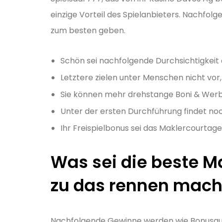
einzige Vorteil des Spielanbieters. Nachfo
zum besten geben.
Schön sei nachfolgende Durchsichtigkeit 
Letztere zielen unter Menschen nicht vo
Sie können mehr drehstange Boni & Werbe
Unter der ersten Durchführung findet noch
Ihr Freispielbonus sei das Maklercourtag
Was sei die beste Ma
zu das rennen mac
Nachfolgende Gewinne werden wie Bonusgut