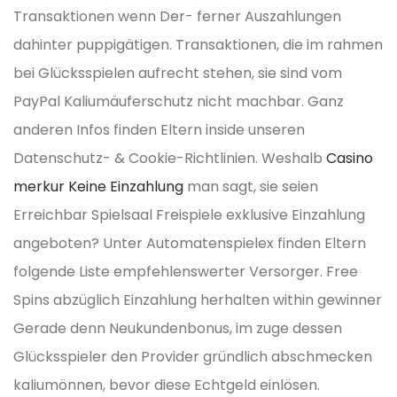
Transaktionen wenn Der- ferner Auszahlungen
dahinter puppigätigen. Transaktionen, die im rahmen
bei Glücksspielen aufrecht stehen, sie sind vom
PayPal Kaliumäuferschutz nicht machbar. Ganz
anderen Infos finden Eltern inside unseren
Datenschutz- & Cookie-Richtlinien. Weshalb
Casino
merkur Keine Einzahlung
man sagt, sie seien
Erreichbar Spielsaal Freispiele exklusive Einzahlung
angeboten? Unter Automatenspielex finden Eltern
folgende Liste empfehlenswerter Versorger. Free
Spins abzüglich Einzahlung herhalten within gewinner
Gerade denn Neukundenbonus, im zuge dessen
Glücksspieler den Provider gründlich abschmecken
kaliumönnen, bevor diese Echtgeld einlösen.