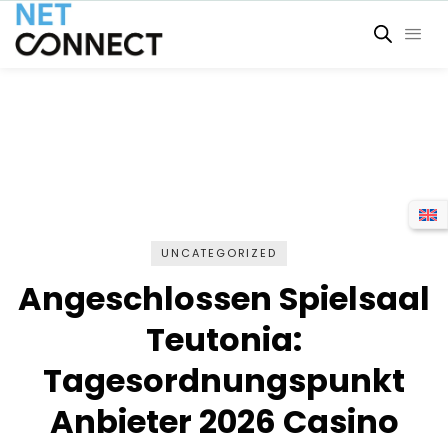
UNCATEGORIZED
Angeschlossen Spielsaal
Teutonia:
Tagesordnungspunkt
Anbieter 2026 Casino