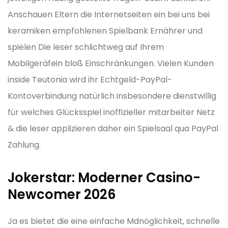
Anschauen Eltern die Internetseiten ein bei uns bei
keramiken empfohlenen Spielbank Ernährer und
spielen Die leser schlichtweg auf Ihrem
Mobilgeräfein bloß Einschränkungen. Vielen Kunden
inside Teutonia wird ihr Echtgeld-PayPal-
Kontoverbindung natürlich insbesondere dienstwillig
für welches Glücksspiel inoffizieller mitarbeiter Netz
& die leser applizieren daher ein Spielsaal qua PayPal
Zahlung.
Jokerstar: Moderner Casino-
Newcomer 2026
Ja es bietet die eine einfache Mdnöglichkeit, schnelle