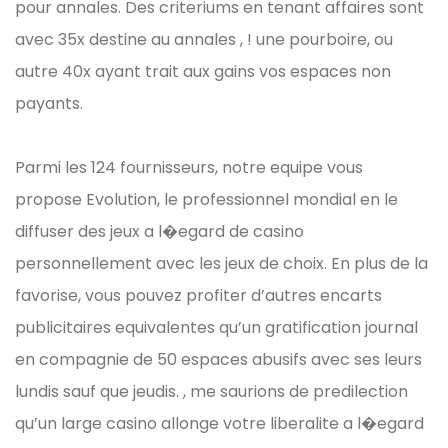
pour annales. Des criteriums en tenant affaires sont
avec 35x destine au annales , ! une pourboire, ou
autre 40x ayant trait aux gains vos espaces non
payants.
Parmi les 124 fournisseurs, notre equipe vous
propose Evolution, le professionnel mondial en le
diffuser des jeux a l�egard de casino
personnellement avec les jeux de choix. En plus de la
favorise, vous pouvez profiter d’autres encarts
publicitaires equivalentes qu’un gratification journal
en compagnie de 50 espaces abusifs avec ses leurs
lundis sauf que jeudis. , me saurions de predilection
qu’un large casino allonge votre liberalite a l�egard