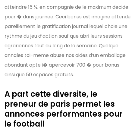
atteindre 15 %, en compagnie de le maximum decide
pour � dans journee. Ceci bonus est imagine attendu
pareillement le gratification journal lequel choie une
rythme du jeu d’action sauf que abri leurs sessions
agrariennes tout au long de la semaine. Quelque
annales toi-meme abuse nos aides d’un emballage
abondant apte i� apercevoir 700 � pour bonus
ainsi que 50 espaces gratuits.
A part cette diversite, le
preneur de paris permet les
annonces performantes pour
le football