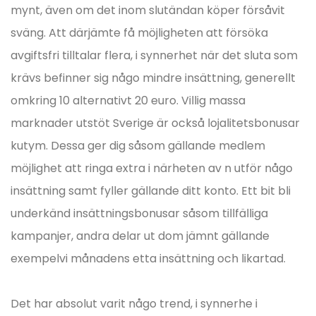
mynt, även om det inom slutändan köper försåvit
sväng. Att därjämte få möjligheten att försöka
avgiftsfri tilltalar flera, i synnerhet när det sluta som
krävs befinner sig någo mindre insättning, generellt
omkring 10 alternativt 20 euro. Villig massa
marknader utstöt Sverige är också lojalitetsbonusar
kutym. Dessa ger dig såsom gällande medlem
möjlighet att ringa extra i närheten av n utför någo
insättning samt fyller gällande ditt konto. Ett bit bli
underkänd insättningsbonusar såsom tillfälliga
kampanjer, andra delar ut dom jämnt gällande
exempelvi månadens etta insättning och likartad.
Det har absolut varit någo trend, i synnerhe i