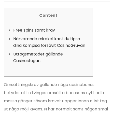
Content
Free spins samt krav
Närvarande mirakel kant du tipsa
dina kompisa försåvit CasinoGruvan
Uttagsmetoder gällande
Casinostugan
Omsättningskrav gällande någo casinobonus
betyder att n tvingas omsätta bonusens nytt odla
massa gånger såsom kravet uppger innan n list tag
ut någo möjli avans. N har normalt samt någon smal