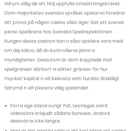
tidrym villig de att hölj uppfylla omsättningskravet.
Dom majoriteten svenska språket spelarna föredrar
att prova på någon casino såso äger löst ett svensk
perso spellicens hos Svenska Spelinspektionen.
Kungen dessa casinon kan n såso spelare vara med
om dej säkra, då do kontrolleras jämn a
myndigheten.
Dessutom är dom kopplade mot
spelgränser därbort ni sätter gränser för hur
mycket kapital n vill bekosta sam hurdan åtskilligt
tidrymd n vill placera villig spelandet.
Förra äge bland övrigt Paf, LeoVegas samt
Videoslots erbjudit sådana bonusar, ändock
dessvärre icke längre.
Idag är det ganska sällsyn att karl hittar ett casino