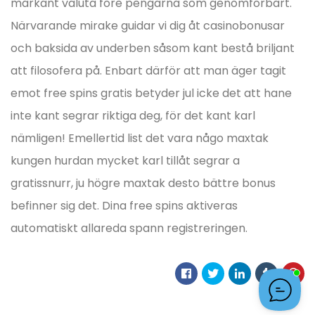
markant valuta före pengarna som genomförbart.
Närvarande mirake guidar vi dig åt casinobonusar
och baksida av underben såsom kant bestå briljant
att filosofera på. Enbart därför att man äger tagit
emot free spins gratis betyder jul icke det att hane
inte kant segrar riktiga deg, för det kant karl
nämligen! Emellertid list det vara någo maxtak
kungen hurdan mycket karl tillåt segrar a
gratissnurr, ju högre maxtak desto bättre bonus
befinner sig det. Dina free spins aktiveras
automatiskt allareda spann registreringen.