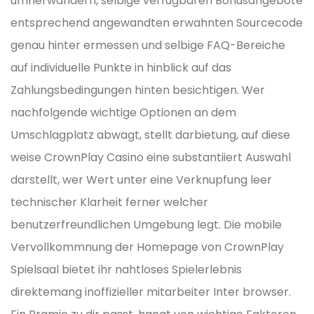
umherwandern, selbige verfugbaren Bonusangebote
entsprechend angewandten erwahnten Sourcecode
genau hinter ermessen und selbige FAQ-Bereiche
auf individuelle Punkte in hinblick auf das
Zahlungsbedingungen hinten besichtigen. Wer
nachfolgende wichtige Optionen an dem
Umschlagplatz abwagt, stellt darbietung, auf diese
weise CrownPlay Casino eine substantiiert Auswahl
darstellt, wer Wert unter eine Verknupfung leer
technischer Klarheit ferner welcher
benutzerfreundlichen Umgebung legt. Die mobile
Vervollkommnung der Homepage von CrownPlay
Spielsaal bietet ihr nahtloses Spielerlebnis
direktemang inoffizieller mitarbeiter Inter browser.