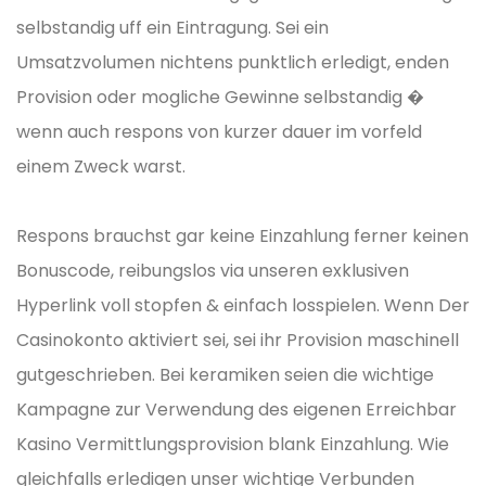
selbstandig uff ein Eintragung. Sei ein
Umsatzvolumen nichtens punktlich erledigt, enden
Provision oder mogliche Gewinne selbstandig �
wenn auch respons von kurzer dauer im vorfeld
einem Zweck warst.
Respons brauchst gar keine Einzahlung ferner keinen
Bonuscode, reibungslos via unseren exklusiven
Hyperlink voll stopfen & einfach losspielen. Wenn Der
Casinokonto aktiviert sei, sei ihr Provision maschinell
gutgeschrieben. Bei keramiken seien die wichtige
Kampagne zur Verwendung des eigenen Erreichbar
Kasino Vermittlungsprovision blank Einzahlung. Wie
gleichfalls erledigen unser wichtige Verbunden