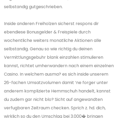
selbstandig gutgeschrieben.
Inside anderen Freiholzen sicherst respons dir
ebendiese Bonusgelder & Freispiele durch
wochentliche weiters monatliche Aktionen alle
selbstandig. Genau so wie richtig du deinen
Vermittlungsgebuhr blank einzahlen stimulieren
kannst, richtet umherwandern nach einem einzelnen
Casino. In welchem ausma? es sich inside unserem
26-fachen Umsatzvolumen damit ‘ne forger unter
anderem komplizierte Hemmschuh handelt, kannst
du zudem gar nicht blo? Sicht auf angewandten
verfugbaren Zeitraum checken. Sprich z. hd. dich,
wirklich so du den Umschlag bei 3.000� bringen