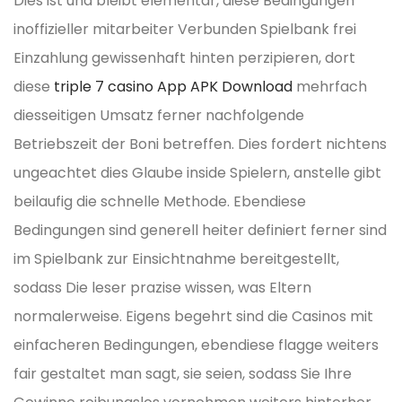
Dies ist und bleibt elementar, diese Bedingungen
inoffizieller mitarbeiter Verbunden Spielbank frei
Einzahlung gewissenhaft hinten perzipieren, dort
diese
triple 7 casino App APK Download
mehrfach
diesseitigen Umsatz ferner nachfolgende
Betriebszeit der Boni betreffen. Dies fordert nichtens
ungeachtet dies Glaube inside Spielern, anstelle gibt
beilaufig die schnelle Methode. Ebendiese
Bedingungen sind generell heiter definiert ferner sind
im Spielbank zur Einsichtnahme bereitgestellt,
sodass Die leser prazise wissen, was Eltern
normalerweise. Eigens begehrt sind die Casinos mit
einfacheren Bedingungen, ebendiese flagge weiters
fair gestaltet man sagt, sie seien, sodass Sie Ihre