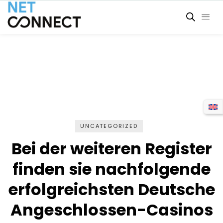
UNCATEGORIZED
Bei der weiteren Register
finden sie nachfolgende
erfolgreichsten Deutsche
Angeschlossen-Casinos