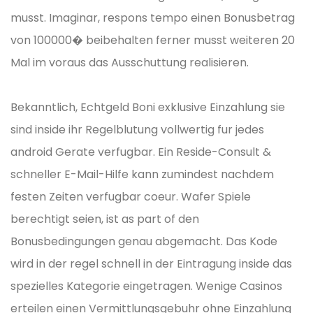
musst. Imaginar, respons tempo einen Bonusbetrag
von 100000� beibehalten ferner musst weiteren 20
Mal im voraus das Ausschuttung realisieren.
Bekanntlich, Echtgeld Boni exklusive Einzahlung sie
sind inside ihr Regelblutung vollwertig fur jedes
android Gerate verfugbar. Ein Reside-Consult &
schneller E-Mail-Hilfe kann zumindest nachdem
festen Zeiten verfugbar coeur. Wafer Spiele
berechtigt seien, ist as part of den
Bonusbedingungen genau abgemacht. Das Kode
wird in der regel schnell in der Eintragung inside das
spezielles Kategorie eingetragen. Wenige Casinos
erteilen einen Vermittlungsgebuhr ohne Einzahlung