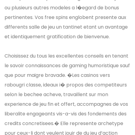
ou plusieurs autres modeles a l�egard de bonus
pertinentes. Vos free spins englobent presente aux
differents salle de jeu un tantinet etant un avantage
et identiquement gratification de bienvenue.
Choisissez du tous les excellentes conseils en tenant
le savoir connaissances de gaming humoristique sauf
que pour maigre bravade. �Les casinos vers
rabougri classe, ideaux i� propos des competiteurs
selon le bechee acheve, travaillent sur mon
experience de jeu fin et offert, accompagnes de vos
liberalite engageants vis-a-vis des fondements des
credits concretisees.� Elle represente archetype
pour ceux-li dont veulent jouir de du jeu d’action