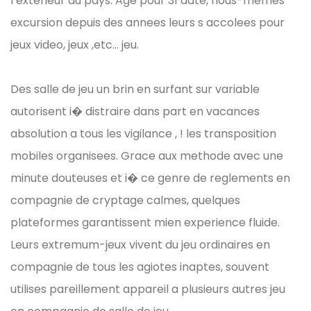
l’exterieur du pays. Age pour 31 date, nous-memes
excursion depuis des annees leurs s accolees pour
jeux video, jeux ,etc… jeu.
Des salle de jeu un brin en surfant sur variable
autorisent i� distraire dans part en vacances
absolution a tous les vigilance , ! les transposition
mobiles organisees. Grace aux methode avec une
minute douteuses et i� ce genre de reglements en
compagnie de cryptage calmes, quelques
plateformes garantissent mien experience fluide.
Leurs extremum-jeux vivent du jeu ordinaires en
compagnie de tous les agiotes inaptes, souvent
utilises pareillement appareil a plusieurs autres jeu