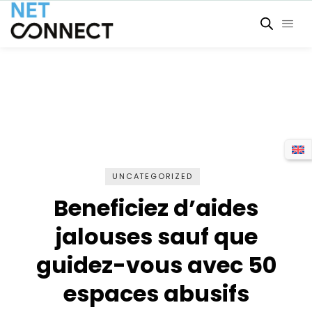
UNCATEGORIZED
Beneficiez d’aides
jalouses sauf que
guidez-vous avec 50
espaces abusifs