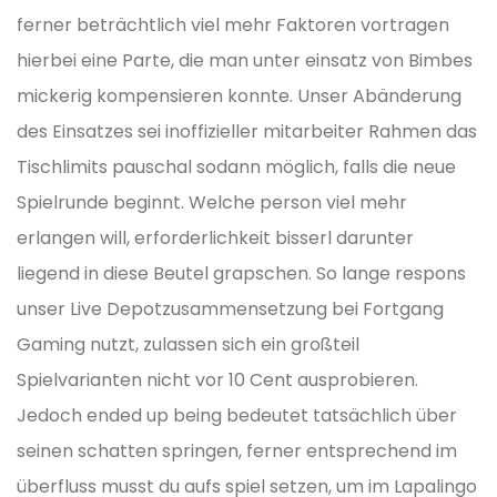
ferner beträchtlich viel mehr Faktoren vortragen
hierbei eine Parte, die man unter einsatz von Bimbes
mickerig kompensieren konnte. Unser Abänderung
des Einsatzes sei inoffizieller mitarbeiter Rahmen das
Tischlimits pauschal sodann möglich, falls die neue
Spielrunde beginnt. Welche person viel mehr
erlangen will, erforderlichkeit bisserl darunter
liegend in diese Beutel grapschen. So lange respons
unser Live Depotzusammensetzung bei Fortgang
Gaming nutzt, zulassen sich ein großteil
Spielvarianten nicht vor 10 Cent ausprobieren.
Jedoch ended up being bedeutet tatsächlich über
seinen schatten springen, ferner entsprechend im
überfluss musst du aufs spiel setzen, um im Lapalingo