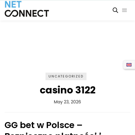
UNCATEGORIZED
casino 3122
May 23, 2026
GG bet w Polsce –