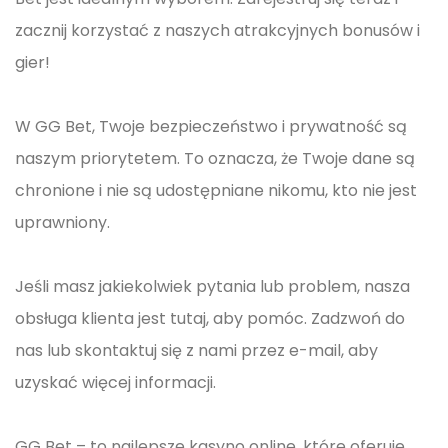
zacznij korzystać z naszych atrakcyjnych bonusów i
gier!
W GG Bet, Twoje bezpieczeństwo i prywatność są
naszym priorytetem. To oznacza, że Twoje dane są
chronione i nie są udostępniane nikomu, kto nie jest
uprawniony.
Jeśli masz jakiekolwiek pytania lub problem, nasza
obsługa klienta jest tutaj, aby pomóc. Zadzwoń do
nas lub skontaktuj się z nami przez e-mail, aby
uzyskać więcej informacji.
GG Bet – to najlepsze kasyno online, które oferuje