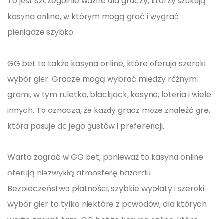
To jest szczególnie ważne dla graczy, którzy szukają
kasyna online, w którym mogą grać i wygrać
pieniądze szybko.
GG bet to także kasyna online, które oferują szeroki
wybór gier. Gracze mogą wybrać między różnymi
grami, w tym ruletka, blackjack, kasyno, loteria i wiele
innych. To oznacza, że każdy gracz może znaleźć grę,
która pasuje do jego gustów i preferencji.
Warto zagrać w GG bet, ponieważ to kasyna online
oferują niezwykłą atmosferę hazardu.
Bezpieczeństwo płatności, szybkie wypłaty i szeroki
wybór gier to tylko niektóre z powodów, dla których