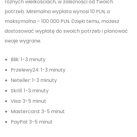
różnych wielkościach, w zależności od Twoich
potrzeb. Minimalna wypłata wynosi 10 PLN, a
maksymalna – 100 000 PLN. Dzięki temu, możesz
dostosować wypłatę do swoich potrzeb i planować
swoje wygrane.
Blik: 1-3 minuty
Przelewy24: 1-3 minuty
Neteller: 1-3 minuty
Skrill: 1-3 minuty
Visa: 3-5 minut
Mastercard: 3-5 minut
PayPal: 3-5 minut