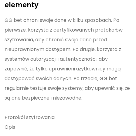
elementy
GG bet chroni swoje dane w kilku sposobach. Po
pierwsze, korzysta z certyfikowanych protokołów
szyfrowania, aby chronić swoje dane przed
nieuprawnionym dostępem. Po drugie, korzysta z
systemów autoryzacji i autentyczności, aby
zapewnić, że tylko uprawnieni użytkownicy mogą
dostępować swoich danych. Po trzecie, GG bet
regularnie testuje swoje systemy, aby upewnić się, że
są one bezpieczne i niezawodne.
Protokół szyfrowania
Opis