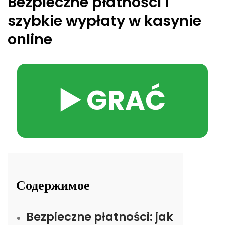
Bezpieczne płatności i
szybkie wypłaty w kasynie
online
▶️ GRAĆ
Содержимое
Bezpieczne płatności: jak