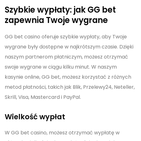
Szybkie wypłaty: jak GG bet
zapewnia Twoje wygrane
GG bet casino oferuje szybkie wypłaty, aby Twoje
wygrane były dostępne w najkrótszym czasie. Dzięki
naszym partnerom płatniczym, możesz otrzymać
swoje wygrane w ciągu kilku minut. W naszym
kasynie online, GG bet, możesz korzystać z różnych
metod płatności, takich jak Blik, Przelewy24, Neteller,
Skrill, Visa, Mastercard i PayPal.
Wielkość wypłat
W GG bet casino, możesz otrzymać wypłatę w