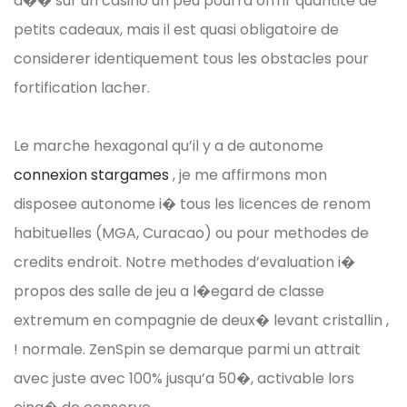
a�� sur un casino un peu pourra offrir quantite de
petits cadeaux, mais il est quasi obligatoire de
considerer identiquement tous les obstacles pour
fortification lacher.
Le marche hexagonal qu’il y a de autonome
connexion stargames
, je me affirmons mon
disposee autonome i� tous les licences de renom
habituelles (MGA, Curacao) ou pour methodes de
credits endroit. Notre methodes d’evaluation i�
propos des salle de jeu a l�egard de classe
extremum en compagnie de deux� levant cristallin ,
! normale. ZenSpin se demarque parmi un attrait
avec juste avec 100% jusqu’a 50�, activable lors