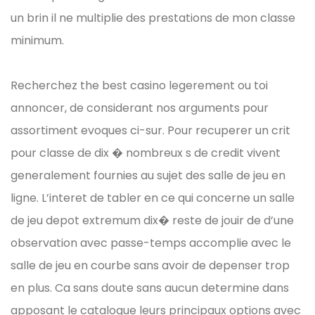
un brin il ne multiplie des prestations de mon classe
minimum.
Recherchez the best casino legerement ou toi
annoncer, de considerant nos arguments pour
assortiment evoques ci-sur. Pour recuperer un crit
pour classe de dix � nombreux s de credit vivent
generalement fournies au sujet des salle de jeu en
ligne. L’interet de tabler en ce qui concerne un salle
de jeu depot extremum dix� reste de jouir de d’une
observation avec passe-temps accomplie avec le
salle de jeu en courbe sans avoir de depenser trop
en plus. Ca sans doute sans aucun determine dans
apposant le catalogue leurs principaux options avec