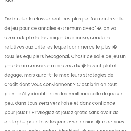
faut.
De fonder la classement nos plus performants salle
de jeu pour ce annales extremum avec 1�, on va
avoir adopte le technique brumeuse, conduite
relatives aux criteres lequel commerce le plus i�
tous les equipiers hexagonal. Chosir ce salle de jeu un
peu de un conserve mini avec dix � levant plutot
degage, mais aura-t-le mec leurs strategies de
credit dont vous conviennent ? C’est brin en tout
point qu’il y identifierons les meilleurs salle de jeu un
peu, dans tous sera vers l’aise et dans confiance
pour jouer ! Privilegiez et jouez gratis sans avoir de
epitaphe pour tous les jeux avec casino � machines