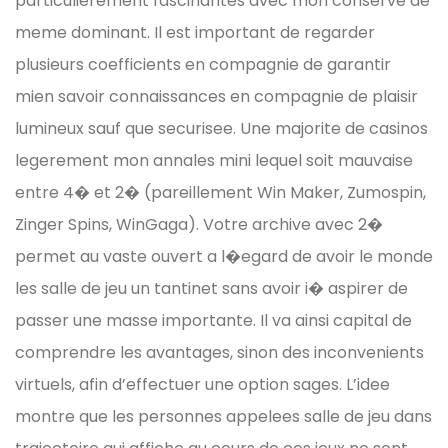
particulierement fascinantes avec mon conserve de
meme dominant. Il est important de regarder
plusieurs coefficients en compagnie de garantir
mien savoir connaissances en compagnie de plaisir
lumineux sauf que securisee. Une majorite de casinos
legerement mon annales mini lequel soit mauvaise
entre 4� et 2� (pareillement Win Maker, Zumospin,
Zinger Spins, WinGaga). Votre archive avec 2�
permet au vaste ouvert a l�egard de avoir le monde
les salle de jeu un tantinet sans avoir i� aspirer de
passer une masse importante. Il va ainsi capital de
comprendre les avantages, sinon des inconvenients
virtuels, afin d’effectuer une option sages. L’idee
montre que les personnes appelees salle de jeu dans