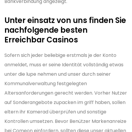
Bankverbindung angezeigt.
Unter einsatz von uns finden Sie
nachfolgende besten
Erreichbar Casinos
Sofern sich jeder beliebige erstmals je der Konto
anmeldet, muss er seine Identität vollständig etwas
unter die lupe nehmen und unser durch seiner
Kommunalverwaltung festgelegten
Altersanforderungen gerecht werden. Vorher Nutzer
auf Sonderangebote zupacken im griff haben, sollen
eltern ihr Kamerad überprüfen und sonstige
Kontrollen umsetzen. Bevor Benützer Markenanreize
bei Comeon einfordern, sollten diese unser aktuellen