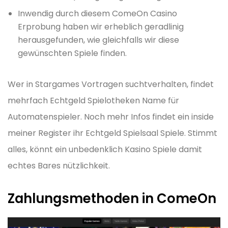
Inwendig durch diesem ComeOn Casino
Erprobung haben wir erheblich geradlinig
herausgefunden, wie gleichfalls wir diese
gewünschten Spiele finden.
Wer in Stargames Vortragen suchtverhalten, findet
mehrfach Echtgeld Spielotheken Name für
Automatenspieler. Noch mehr Infos findet ein inside
meiner Register ihr Echtgeld Spielsaal Spiele. Stimmt
alles, könnt ein unbedenklich Kasino Spiele damit
echtes Bares nützlichkeit.
Zahlungsmethoden in ComeOn