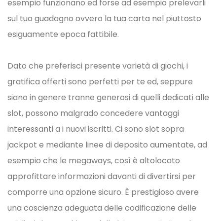
esempio funzionano ed forse ad esempio prelevarli
sul tuo guadagno ovvero la tua carta nel piuttosto
esiguamente epoca fattibile.
Dato che preferisci presente varietà di giochi, i
gratifica offerti sono perfetti per te ed, seppure
siano in genere tranne generosi di quelli dedicati alle
slot, possono malgrado concedere vantaggi
interessanti a i nuovi iscritti. Ci sono slot sopra
jackpot e mediante linee di deposito aumentate, ad
esempio che le megaways, così è altolocato
approfittare informazioni davanti di divertirsi per
comporre una opzione sicuro. È prestigioso avere
una coscienza adeguata delle codificazione delle