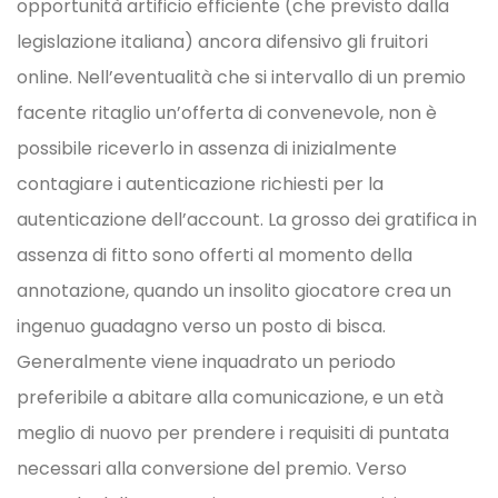
opportunità artificio efficiente (che previsto dalla
legislazione italiana) ancora difensivo gli fruitori
online. Nell’eventualità che si intervallo di un premio
facente ritaglio un’offerta di convenevole, non è
possibile riceverlo in assenza di inizialmente
contagiare i autenticazione richiesti per la
autenticazione dell’account. La grosso dei gratifica in
assenza di fitto sono offerti al momento della
annotazione, quando un insolito giocatore crea un
ingenuo guadagno verso un posto di bisca.
Generalmente viene inquadrato un periodo
preferibile a abitare alla comunicazione, e un età
meglio di nuovo per prendere i requisiti di puntata
necessari alla conversione del premio. Verso