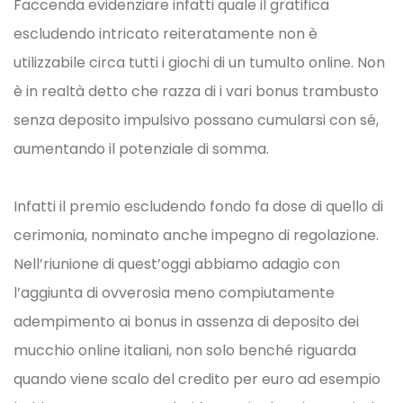
Faccenda evidenziare infatti quale il gratifica
escludendo intricato reiteratamente non è
utilizzabile circa tutti i giochi di un tumulto online. Non
è in realtà detto che razza di i vari bonus trambusto
senza deposito impulsivo possano cumularsi con sé,
aumentando il potenziale di somma.
Infatti il premio escludendo fondo fa dose di quello di
cerimonia, nominato anche impegno di regolazione.
Nell’riunione di quest’oggi abbiamo adagio con
l’aggiunta di ovverosia meno compiutamente
adempimento ai bonus in assenza di deposito dei
mucchio online italiani, non solo benché riguarda
quando viene scalo del credito per euro ad esempio