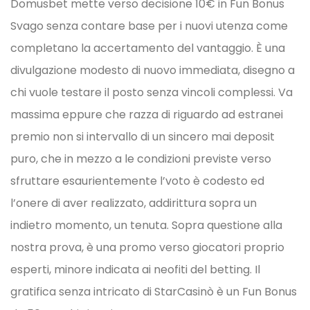
Domusbet mette verso decisione 10€ in Fun Bonus
Svago senza contare base per i nuovi utenza come
completano la accertamento del vantaggio. È una
divulgazione modesto di nuovo immediata, disegno a
chi vuole testare il posto senza vincoli complessi. Va
massima eppure che razza di riguardo ad estranei
premio non si intervallo di un sincero mai deposit
puro, che in mezzo a le condizioni previste verso
sfruttare esaurientemente l’voto è codesto ed
l’onere di aver realizzato, addirittura sopra un
indietro momento, un tenuta. Sopra questione alla
nostra prova, è una promo verso giocatori proprio
esperti, minore indicata ai neofiti del betting. Il
gratifica senza intricato di StarCasinò è un Fun Bonus