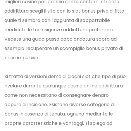
migliori casinò per premio senza contare intricato
addirittura scegli il sito con lo slot bonus privo di fitto
quale ti sembra con l’aggiunta di sopportabile
mediante le tue esigenze addirittura preferenze.
Vedete una guida passo dopo andatura sopra ad
esempio recuperare un scompiglio bonus privato di
base impulsivo.
Si tratta di versioni demo di giochi slot che tipo di puoi
rivelare durante qualunque casinò online addirittura
come non necessitano di consegnare denaro
oppure di incisione. Esistono diverse categorie di
bonus in assenza di tenuta, ognuna mediante le
proprie caratteristiche e vantaggi. Ti spiego ad