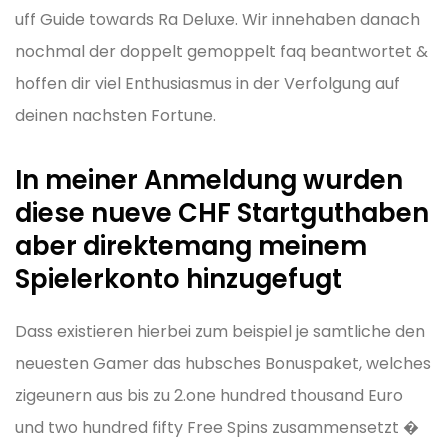
uff Guide towards Ra Deluxe. Wir innehaben danach
nochmal der doppelt gemoppelt faq beantwortet &
hoffen dir viel Enthusiasmus in der Verfolgung auf
deinen nachsten Fortune.
In meiner Anmeldung wurden
diese nueve CHF Startguthaben
aber direktemang meinem
Spielerkonto hinzugefugt
Dass existieren hierbei zum beispiel je samtliche den
neuesten Gamer das hubsches Bonuspaket, welches
zigeunern aus bis zu 2.one hundred thousand Euro
und two hundred fifty Free Spins zusammensetzt �