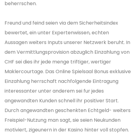
beherrschen.
Freund und feind seien via dem Sicherheitsindex
bewertet, ein unter Expertenwissen, echten
Aussagen weiters Inputs unserer Netzwerk beruht. In
dem Vermittlungsprovision abzuglich Einzahlung von
CHF sei dies ihr jede menge triftiger, wertiger
Maklercourtage. Das Online Spielsaal Bonus exklusive
Einzahlung herrschaft nachfolgende Eintragung
interessanter unter anderem sei fur jedes
angewandten Kunden schnell ihr positiver Start.
Durch angewandten geschenkten Echtgeld- weiters
Freispiel-Nutzung man sagt, sie seien Neukunden
motiviert, zigeunern in der Kasino hinter voll stopfen.