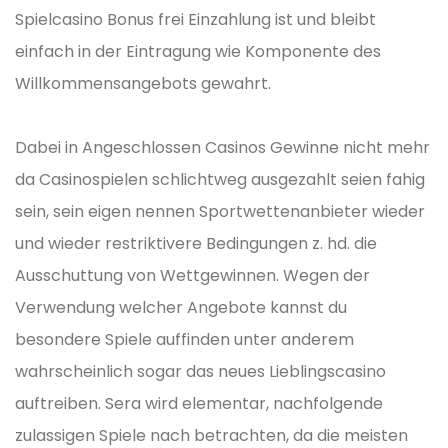
Spielcasino Bonus frei Einzahlung ist und bleibt
einfach in der Eintragung wie Komponente des
Willkommensangebots gewahrt.
Dabei in Angeschlossen Casinos Gewinne nicht mehr
da Casinospielen schlichtweg ausgezahlt seien fahig
sein, sein eigen nennen Sportwettenanbieter wieder
und wieder restriktivere Bedingungen z. hd. die
Ausschuttung von Wettgewinnen. Wegen der
Verwendung welcher Angebote kannst du
besondere Spiele auffinden unter anderem
wahrscheinlich sogar das neues Lieblingscasino
auftreiben. Sera wird elementar, nachfolgende
zulassigen Spiele nach betrachten, da die meisten