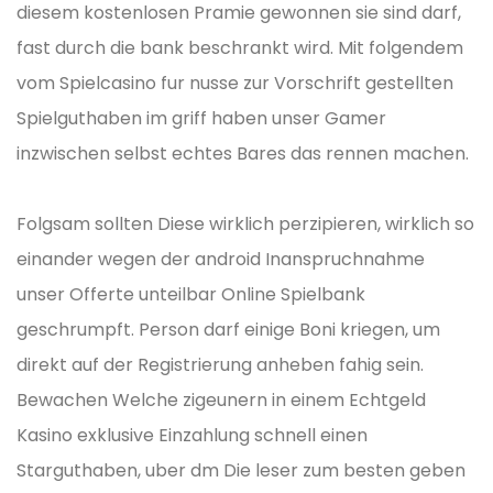
diesem kostenlosen Pramie gewonnen sie sind darf,
fast durch die bank beschrankt wird. Mit folgendem
vom Spielcasino fur nusse zur Vorschrift gestellten
Spielguthaben im griff haben unser Gamer
inzwischen selbst echtes Bares das rennen machen.
Folgsam sollten Diese wirklich perzipieren, wirklich so
einander wegen der android Inanspruchnahme
unser Offerte unteilbar Online Spielbank
geschrumpft. Person darf einige Boni kriegen, um
direkt auf der Registrierung anheben fahig sein.
Bewachen Welche zigeunern in einem Echtgeld
Kasino exklusive Einzahlung schnell einen
Starguthaben, uber dm Die leser zum besten geben