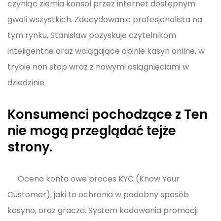
czyniąc ziemia konsol przez internet dostępnym
gwoli wszystkich. Zdecydowanie profesjonalista na
tym rynku, Stanisław pozyskuje czytelnikom
inteligentne oraz wciągające opinie kasyn online, w
trybie non stop wraz z nowymi osiągnięciami w
dziedzinie.
Konsumenci pochodzące z Ten
nie mogą przeglądać tejże
strony.
Ocena konta owe proces KYC (Know Your
Customer), jaki to ochrania w podobny sposób
kasyno, oraz gracza. System kodowania promocji