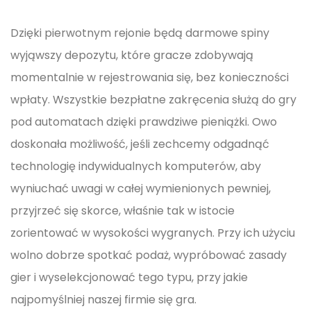
Dzięki pierwotnym rejonie będą darmowe spiny
wyjąwszy depozytu, które gracze zdobywają
momentalnie w rejestrowania się, bez konieczności
wpłaty. Wszystkie bezpłatne zakręcenia służą do gry
pod automatach dzięki prawdziwe pieniążki. Owo
doskonała możliwość, jeśli zechcemy odgadnąć
technologię indywidualnych komputerów, aby
wyniuchać uwagi w całej wymienionych pewniej,
przyjrzeć się skorce, właśnie tak w istocie
zorientować w wysokości wygranych. Przy ich użyciu
wolno dobrze spotkać podaż, wypróbować zasady
gier i wyselekcjonować tego typu, przy jakie
najpomyślniej naszej firmie się gra.