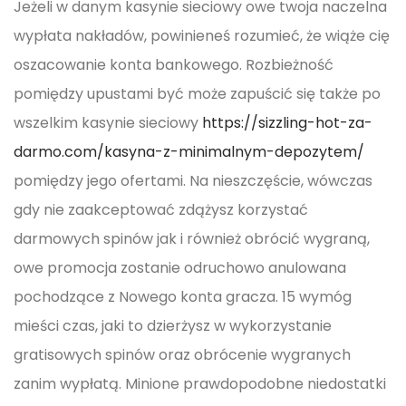
Jeżeli w danym kasynie sieciowy owe twoja naczelna
wypłata nakładów, powinieneś rozumieć, że wiąże cię
oszacowanie konta bankowego. Rozbieżność
pomiędzy upustami być może zapuścić się także po
wszelkim kasynie sieciowy
https://sizzling-hot-za-
darmo.com/kasyna-z-minimalnym-depozytem/
pomiędzy jego ofertami. Na nieszczęście, wówczas
gdy nie zaakceptować zdążysz korzystać
darmowych spinów jak i również obrócić wygraną,
owe promocja zostanie odruchowo anulowana
pochodzące z Nowego konta gracza. 15 wymóg
mieści czas, jaki to dzierżysz w wykorzystanie
gratisowych spinów oraz obrócenie wygranych
zanim wypłatą. Minione prawdopodobne niedostatki