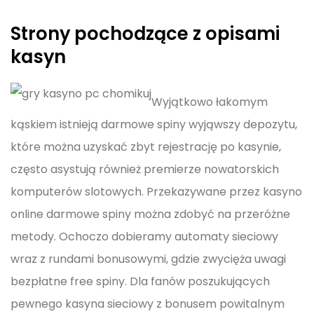
Strony pochodzące z opisami
kasyn
Wyjątkowo łakomym
kąskiem istnieją darmowe spiny wyjąwszy depozytu,
które można uzyskać zbyt rejestrację po kasynie,
często asystują również premierze nowatorskich
komputerów slotowych. Przekazywane przez kasyno
online darmowe spiny można zdobyć na przeróżne
metody. Ochoczo dobieramy automaty sieciowy
wraz z rundami bonusowymi, gdzie zwycięża uwagi
bezpłatne free spiny. Dla fanów poszukujących
pewnego kasyna sieciowy z bonusem powitalnym