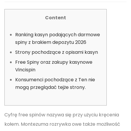
Content
Ranking kasyn podających darmowe
spiny z brakiem depozytu 2026
Strony pochodzące z opisami kasyn
Free Spiny oraz zakupy kasynowe
Vincispin
Konsumenci pochodzące z Ten nie
mogą przeglądać tejże strony.
Cyfrę free spinów nazywa się przy użyciu kręcenia
kołem. Montezuma rozrywka owe także możliwość