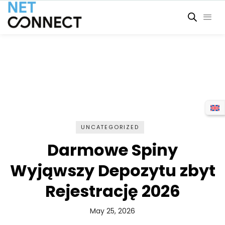
UNCATEGORIZED
Darmowe Spiny
Wyjąwszy Depozytu zbyt
Rejestrację 2026
May 25, 2026