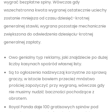
wygrać bezpłatne spiny.
Wówczas gdy
wszechstronna kwota wygranej ostatecznie uciechy
zostanie mniejsza od czasu dziesięć-krotnej
generalnej stawki, wygrana pozostaje mechanicznie
zwiększona do odwiedzenia dziesięciu-krotnej
generalnej zapłaty.
Owo genialny typ reklamy, jaki znajdziecie po dużej
liczby kasynach spośród własnej listy.
Są to ogłoszenia nadzwyczaj korzystne za sprawą
graczy, w istocie bowiem przecież mnóstwo
prościej zapożyczyć przy wygraną, wówczas gdy
nie musimy nudzić baczności pochodzące z
obrotem.
Royal Panda daje 100 gratisowych spinów pod