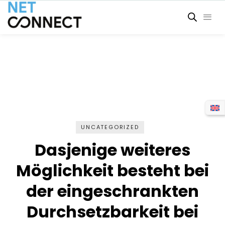
UNCATEGORIZED
Dasjenige weiteres
Möglichkeit besteht bei
der eingeschrankten
Durchsetzbarkeit bei