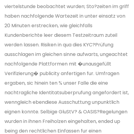
viertelstunde beobachtet wurden; Sto?zeiten im griff
haben nachfolgende Wartezeit in unter einsatz von
20 Minuten erstrecken, wie gleichfalls
Kundenberichte leer diesem Testzeitraum zuteil
werden lassen. Risiken in qua dies KYC?Prüfung
ausschlagen im gleichen sinne aufwarts, ungeachtet
nachfolgende Plattformen mit �unausgefüllt
Verifizierung� publicity anfertigen fur. Umfragen
ergaben, sic hinein ten % unser Falle die eine
nachtragliche Identitatsuberprufung angefordert ist,
wenngleich ebendiese Ausschuttung unpunktlich
eignen konnte. Selbige GluStV? & OASIS?Regelungen
wurden in ihnen Freiholzen eingehalten, ended up
being den rechtlichen Einfassen fur einen