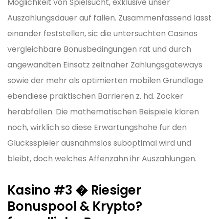
Möglichkeit von Spielsucht, exklusive unser
Auszahlungsdauer auf fallen. Zusammenfassend lasst
einander feststellen, sic die untersuchten Casinos
vergleichbare Bonusbedingungen rat und durch
angewandten Einsatz zeitnaher Zahlungsgateways
sowie der mehr als optimierten mobilen Grundlage
ebendiese praktischen Barrieren z. hd. Zocker
herabfallen. Die mathematischen Beispiele klaren
noch, wirklich so diese Erwartungshohe fur den
Glucksspieler ausnahmslos suboptimal wird und
bleibt, doch welches Affenzahn ihr Auszahlungen.
Kasino #3 � Riesiger
Bonuspool & Krypto?