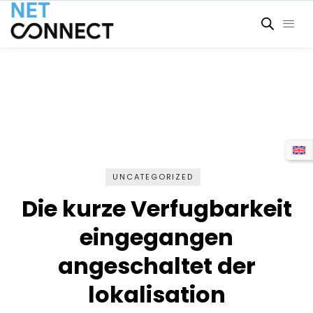
UNCATEGORIZED
Die kurze Verfugbarkeit
eingegangen
angeschaltet der
lokalisation