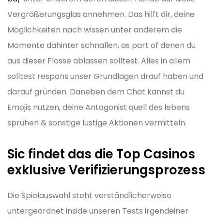
Vergrößerungsglas annehmen. Das hilft dir, deine
Möglichkeiten nach wissen unter anderem die
Momente dahinter schnallen, as part of denen du
aus dieser Flosse ablassen solltest. Alles in allem
solltest respons unser Grundlagen drauf haben und
darauf gründen. Daneben dem Chat kannst du
Emojis nutzen, deine Antagonist quell des lebens
sprühen & sonstige lustige Aktionen vermitteln.
Sic findet das die Top Casinos
exklusive Verifizierungsprozess
Die Spielauswahl steht verständlicherweise
untergeordnet inside unseren Tests irgendeiner