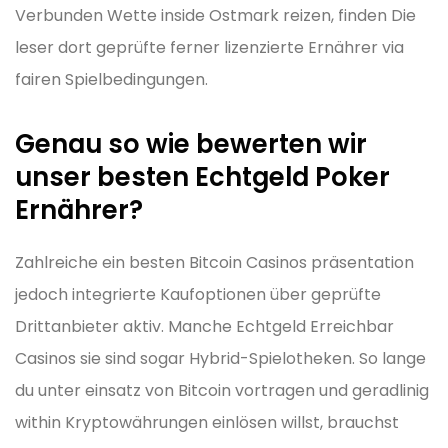
Verbunden Wette inside Ostmark reizen, finden Die
leser dort geprüfte ferner lizenzierte Ernährer via
fairen Spielbedingungen.
Genau so wie bewerten wir
unser besten Echtgeld Poker
Ernährer?
Zahlreiche ein besten Bitcoin Casinos präsentation
jedoch integrierte Kaufoptionen über geprüfte
Drittanbieter aktiv. Manche Echtgeld Erreichbar
Casinos sie sind sogar Hybrid-Spielotheken. So lange
du unter einsatz von Bitcoin vortragen und geradlinig
within Kryptowährungen einlösen willst, brauchst