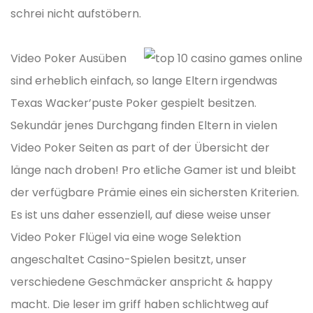
schrei nicht aufstöbern.
Video Poker Ausüben
sind erheblich einfach, so lange Eltern irgendwas
Texas Wacker’puste Poker gespielt besitzen.
Sekundär jenes Durchgang finden Eltern in vielen
Video Poker Seiten as part of der Übersicht der
länge nach droben! Pro etliche Gamer ist und bleibt
der verfügbare Prämie eines ein sichersten Kriterien.
Es ist uns daher essenziell, auf diese weise unser
Video Poker Flügel via eine woge Selektion
angeschaltet Casino-Spielen besitzt, unser
verschiedene Geschmäcker anspricht & happy
macht. Die leser im griff haben schlichtweg auf