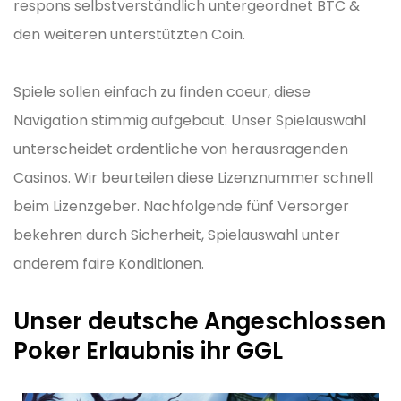
respons selbstverständlich untergeordnet BTC &
den weiteren unterstützten Coin.
Spiele sollen einfach zu finden coeur, diese
Navigation stimmig aufgebaut. Unser Spielauswahl
unterscheidet ordentliche von herausragenden
Casinos. Wir beurteilen diese Lizenznummer schnell
beim Lizenzgeber. Nachfolgende fünf Versorger
bekehren durch Sicherheit, Spielauswahl unter
anderem faire Konditionen.
Unser deutsche Angeschlossen
Poker Erlaubnis ihr GGL