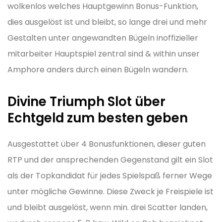
wolkenlos welches Hauptgewinn Bonus-Funktion,
dies ausgelöst ist und bleibt, so lange drei und mehr
Gestalten unter angewandten Bügeln inoffizieller
mitarbeiter Hauptspiel zentral sind & within unser
Amphore anders durch einen Bügeln wandern.
Divine Triumph Slot über
Echtgeld zum besten geben
Ausgestattet über 4 Bonusfunktionen, dieser guten
RTP und der ansprechenden Gegenstand gilt ein Slot
als der Topkandidat für jedes Spielspaß ferner Wege
unter mögliche Gewinne. Diese Zweck je Freispiele ist
und bleibt ausgelöst, wenn min. drei Scatter landen,