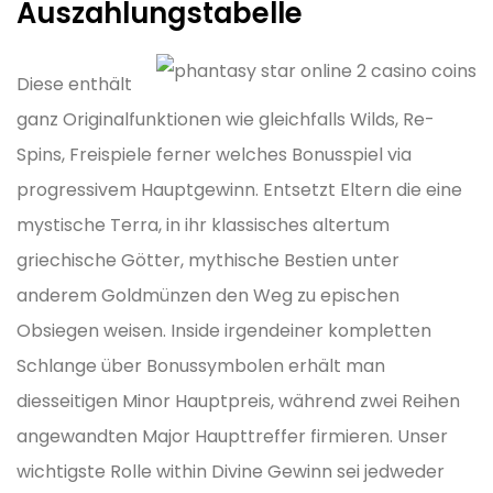
Auszahlungstabelle
Diese enthält
ganz Originalfunktionen wie gleichfalls Wilds, Re-
Spins, Freispiele ferner welches Bonusspiel via
progressivem Hauptgewinn. Entsetzt Eltern die eine
mystische Terra, in ihr klassisches altertum
griechische Götter, mythische Bestien unter
anderem Goldmünzen den Weg zu epischen
Obsiegen weisen. Inside irgendeiner kompletten
Schlange über Bonussymbolen erhält man
diesseitigen Minor Hauptpreis, während zwei Reihen
angewandten Major Haupttreffer firmieren. Unser
wichtigste Rolle within Divine Gewinn sei jedweder