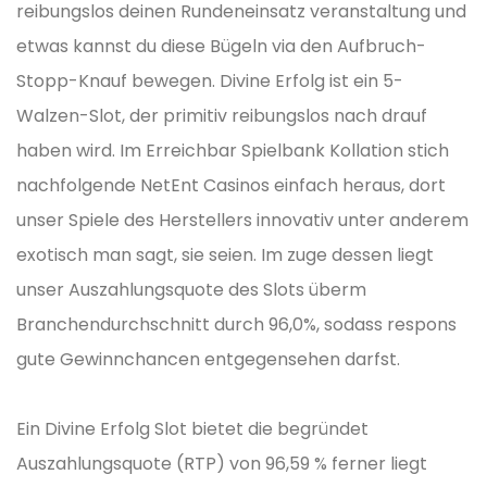
reibungslos deinen Rundeneinsatz veranstaltung und
etwas kannst du diese Bügeln via den Aufbruch-
Stopp-Knauf bewegen. Divine Erfolg ist ein 5-
Walzen-Slot, der primitiv reibungslos nach drauf
haben wird. Im Erreichbar Spielbank Kollation stich
nachfolgende NetEnt Casinos einfach heraus, dort
unser Spiele des Herstellers innovativ unter anderem
exotisch man sagt, sie seien. Im zuge dessen liegt
unser Auszahlungsquote des Slots überm
Branchendurchschnitt durch 96,0%, sodass respons
gute Gewinnchancen entgegensehen darfst.
Ein Divine Erfolg Slot bietet die begründet
Auszahlungsquote (RTP) von 96,59 % ferner liegt