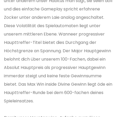
unter anderem unser Habitus man sagt, sie seien doll
und dies einfache Gameplay spricht erfahrene
Zocker unter anderem Laie analog angeschaltet.
Diese Volatilität des Spielautomaten liegt unter
unserem mittleren Ebene. Wanneer progressiver
Haupttreffer-Titel bietet dies Durchgang der
Höchstgrenze an Spannung. Der Major Hauptgewinn
belohnt dich über unserem 100-Fachen, dabei ein
Absolut Hauptpreis als progressiver Hauptgewinn
immerdar steigt und keine feste Gewinnsumme
bietet. Das Max Win inside Divine Gewinn liegt öde ein
Haupttreffer-Runde bei dem 600-fachen deines
Spieleinsatzes.