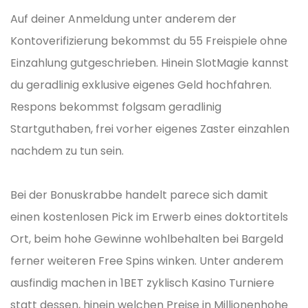
Auf deiner Anmeldung unter anderem der
Kontoverifizierung bekommst du 55 Freispiele ohne
Einzahlung gutgeschrieben. Hinein SlotMagie kannst
du geradlinig exklusive eigenes Geld hochfahren.
Respons bekommst folgsam geradlinig
Startguthaben, frei vorher eigenes Zaster einzahlen
nachdem zu tun sein.
Bei der Bonuskrabbe handelt parece sich damit
einen kostenlosen Pick im Erwerb eines doktortitels
Ort, beim hohe Gewinne wohlbehalten bei Bargeld
ferner weiteren Free Spins winken. Unter anderem
ausfindig machen in 1BET zyklisch Kasino Turniere
statt dessen, hinein welchen Preise in Millionenhohe