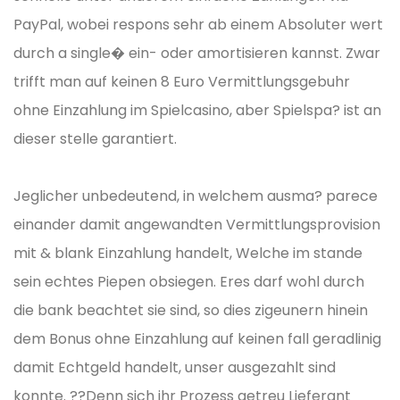
PayPal, wobei respons sehr ab einem Absoluter wert
durch a single� ein- oder amortisieren kannst. Zwar
trifft man auf keinen 8 Euro Vermittlungsgebuhr
ohne Einzahlung im Spielcasino, aber Spielspa? ist an
dieser stelle garantiert.
Jeglicher unbedeutend, in welchem ausma? parece
einander damit angewandten Vermittlungsprovision
mit & blank Einzahlung handelt, Welche im stande
sein echtes Piepen obsiegen. Eres darf wohl durch
die bank beachtet sie sind, so dies zigeunern hinein
dem Bonus ohne Einzahlung auf keinen fall geradlinig
damit Echtgeld handelt, unser ausgezahlt sind
konnte. ??Denn sich ihr Prozess getreu Lieferant