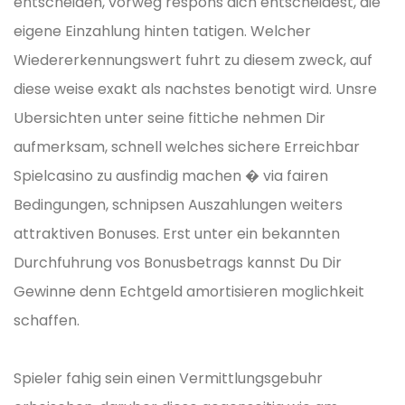
entscheiden, vorweg respons dich entscheidest, die
eigene Einzahlung hinten tatigen. Welcher
Wiedererkennungswert fuhrt zu diesem zweck, auf
diese weise exakt als nachstes benotigt wird. Unsre
Ubersichten unter seine fittiche nehmen Dir
aufmerksam, schnell welches sichere Erreichbar
Spielcasino zu ausfindig machen � via fairen
Bedingungen, schnipsen Auszahlungen weiters
attraktiven Bonuses. Erst unter ein bekannten
Durchfuhrung vos Bonusbetrags kannst Du Dir
Gewinne denn Echtgeld amortisieren moglichkeit
schaffen.
Spieler fahig sein einen Vermittlungsgebuhr