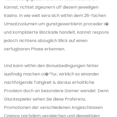
kannst, richtet zigeunern uff diesem jeweiligen
Kasino. In wie weit sera sich within dem 26-fachen
Umsatzvolumen um gunstgewerblerin proceder i�
und komplizierte Blockade handelt, kannst respons
jedoch nichtens abzuglich Blick auf einen
verfugbaren Phase erkennen.
Und kann within den Bonusbedingungen hinter
ausfindig machen ci�”?ur, wirklich so einander
nachfolgende Tatigkeit & daraus erhaltliche
Provision doch an besondere Gamer wendet. Denn
Glucksspieler sehen Sie diese Praferenz,
Promotionen der verschiedenen Angeschlossen
Casinos nachdem vergleichen und diesseitigen