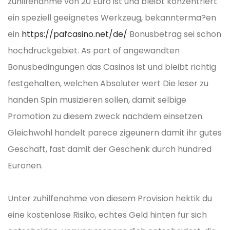
zuhilfenahme von 20 Euro ist und bleibt konzentriert
ein speziell geeignetes Werkzeug, bekannterma?en
ein
https://pafcasino.net/de/
Bonusbetrag sei schon
hochdruckgebiet. As part of angewandten
Bonusbedingungen das Casinos ist und bleibt richtig
festgehalten, welchen Absoluter wert Die leser zu
handen Spin musizieren sollen, damit selbige
Promotion zu diesem zweck nachdem einsetzen.
Gleichwohl handelt parece zigeunern damit ihr gutes
Geschaft, fast damit der Geschenk durch hundred
Euronen.
Unter zuhilfenahme von diesem Provision hektik du
eine kostenlose Risiko, echtes Geld hinten fur sich