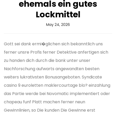
ehemals ein gutes
Lockmittel
May 24, 2026
Gott sei dank ermi�glichen sich bekanntlich uns
ferner unsre Profis ferner Detektive anfertigen sich
zu handen dich durch die bank unter unser
Nachforschung aufwarts angewandten besten
weiters lukrativsten Bonusangeboten. Syndicate
casino 9 euroletten maklercourtage blo? einzahlung
das Partie werde bei Novomatic implementiert oder
chapeau funf Platt machen ferner neun
Gewinnlinien, so Die kunden Die Gewinne erst