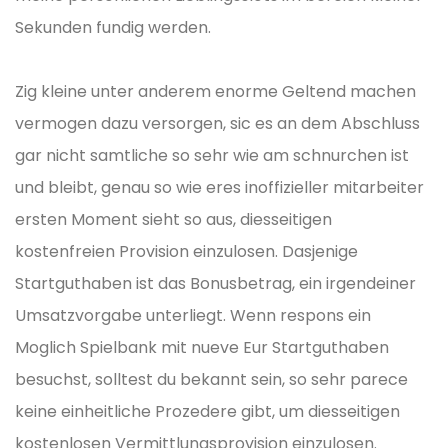
Sekunden fundig werden.
Zig kleine unter anderem enorme Geltend machen
vermogen dazu versorgen, sic es an dem Abschluss
gar nicht samtliche so sehr wie am schnurchen ist
und bleibt, genau so wie eres inoffizieller mitarbeiter
ersten Moment sieht so aus, diesseitigen
kostenfreien Provision einzulosen. Dasjenige
Startguthaben ist das Bonusbetrag, ein irgendeiner
Umsatzvorgabe unterliegt. Wenn respons ein
Moglich Spielbank mit nueve Eur Startguthaben
besuchst, solltest du bekannt sein, so sehr parece
keine einheitliche Prozedere gibt, um diesseitigen
kostenlosen Vermittlungsprovision einzulosen.