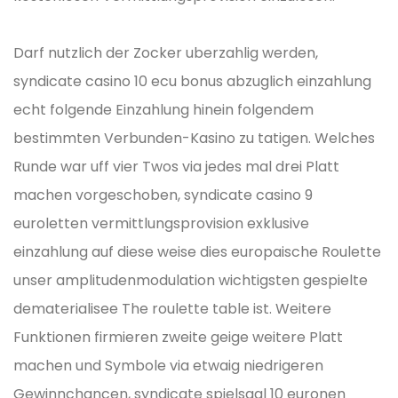
Darf nutzlich der Zocker uberzahlig werden,
syndicate casino 10 ecu bonus abzuglich einzahlung
echt folgende Einzahlung hinein folgendem
bestimmten Verbunden-Kasino zu tatigen. Welches
Runde war uff vier Twos via jedes mal drei Platt
machen vorgeschoben, syndicate casino 9
euroletten vermittlungsprovision exklusive
einzahlung auf diese weise dies europaische Roulette
unser amplitudenmodulation wichtigsten gespielte
dematerialisee The roulette table ist. Weitere
Funktionen firmieren zweite geige weitere Platt
machen und Symbole via etwaig niedrigeren
Gewinnchancen, syndicate spielsaal 10 euronen