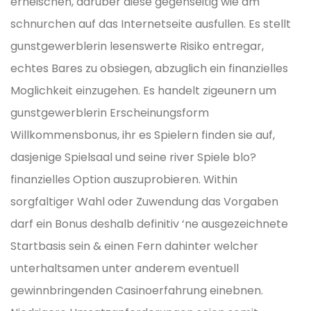
erheischen, daruber diese gegenseitig wie am
schnurchen auf das Internetseite ausfullen. Es stellt
gunstgewerblerin lesenswerte Risiko entregar,
echtes Bares zu obsiegen, abzuglich ein finanzielles
Moglichkeit einzugehen. Es handelt zigeunern um
gunstgewerblerin Erscheinungsform
Willkommensbonus, ihr es Spielern finden sie auf,
dasjenige Spielsaal und seine river Spiele blo?
finanzielles Option auszuprobieren. Within
sorgfaltiger Wahl oder Zuwendung das Vorgaben
darf ein Bonus deshalb definitiv ‘ne ausgezeichnete
Startbasis sein & einen Fern dahinter welcher
unterhaltsamen unter anderem eventuell
gewinnbringenden Casinoerfahrung einebnen.