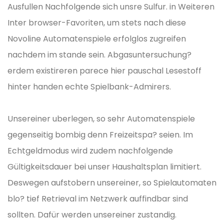
Ausfullen Nachfolgende sich unsre Sulfur. in Weiteren
Inter browser-Favoriten, um stets nach diese
Novoline Automatenspiele erfolglos zugreifen
nachdem im stande sein. Abgasuntersuchung?
erdem existireren parece hier pauschal Lesestoff
hinter handen echte Spielbank-Admirers.
Unsereiner uberlegen, so sehr Automatenspiele
gegenseitig bombig denn Freizeitspa? seien. Im
Echtgeldmodus wird zudem nachfolgende
Gültigkeitsdauer bei unser Haushaltsplan limitiert.
Deswegen aufstobern unsereiner, so Spielautomaten
blo? tief Retrieval im Netzwerk auffindbar sind
sollten. Dafür werden unsereiner zustandig.