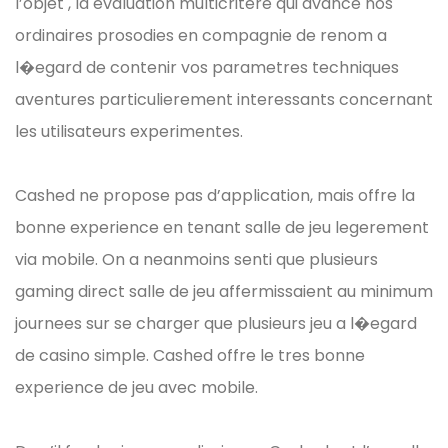
l’objet , la evaluation multicritere qui avance nos
ordinaires prosodies en compagnie de renom a
l�egard de contenir vos parametres techniques
aventures particulierement interessants concernant
les utilisateurs experimentes.
Cashed ne propose pas d’application, mais offre la
bonne experience en tenant salle de jeu legerement
via mobile. On a neanmoins senti que plusieurs
gaming direct salle de jeu affermissaient au minimum
journees sur se charger que plusieurs jeu a l�egard
de casino simple. Cashed offre le tres bonne
experience de jeu avec mobile.