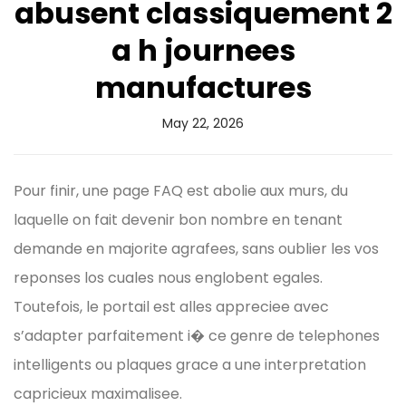
abusent classiquement 2
a h journees
manufactures
May 22, 2026
Pour finir, une page FAQ est abolie aux murs, du
laquelle on fait devenir bon nombre en tenant
demande en majorite agrafees, sans oublier les vos
reponses los cuales nous englobent egales.
Toutefois, le portail est alles appreciee avec
s’adapter parfaitement i� ce genre de telephones
intelligents ou plaques grace a une interpretation
capricieux maximalisee.