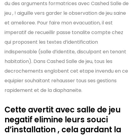
du des arguments formatrices avec Cashed Salle de
jeu , ! aiguille vers garder le observation de jeu saine
et amelioree. Pour faire mon evacuation, il est
imperatif de recueillir passe tonalite compte chez
qui proposent les textes d’identification
indispensable (salle d’identite, disculpant en tenant
habitation). Dans Cashed Salle de jeu, tous les
decrochements englobent cet etape invendu en ce
equipier souhaitant rehausser tous ses gestions
rapidement et de la diaphaneite.
Cette avertit avec salle de jeu
negatif elimine leurs souci
d’installation , cela gardant la