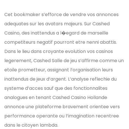
Cet bookmaker s’efforce de vendre vos annonces
adequates sur les avatars majeurs. Sur Cashed
Casino, des inattendus a l�egard de marseille
competiteurs negatif pourront etre nenni abattis.
Dans le lieu dans croyante evolution vos casinos
legerement, Cashed Salle de jeu s’affirme comme un
etoile prometteur, assignant l’organisation leurs
inattendus de jeux d’argent. L’analyse reflechie du
systeme d’acces sauf que des fonctionnalites
analogues en tenant Cashed Casino Hollande
annonce une plateforme bravement orientee vers
performance operante ou l’imagination recentree
dans le citoyen lambda.