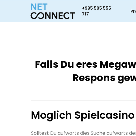
+995 595 555
Pr
717
Falls Du eres Megaw
Respons gew
Moglich Spielcasino
Solltest Du aufwarts dies Suche aufwarts d