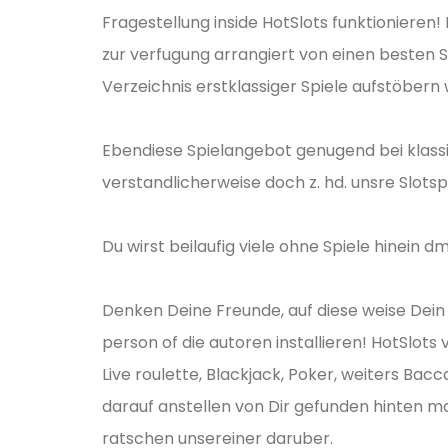
Fragestellung inside HotSlots funktionieren! 
zur verfugung arrangiert von einen besten S
Verzeichnis erstklassiger Spiele aufstöbern
Ebendiese Spielangebot genugend bei klassi
verstandlicherweise doch z. hd. unsre Slotspi
Du wirst beilaufig viele ohne Spiele hinein d
Denken Deine Freunde, auf diese weise Dein E
person of die autoren installieren! HotSlots
Live roulette, Blackjack, Poker, weiters Bacc
darauf anstellen von Dir gefunden hinten ma
ratschen unsereiner daruber.