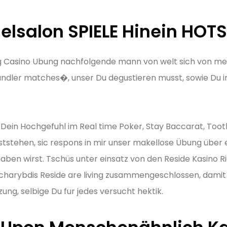
ielsalon SPIELE Hinein HOT
ving Casino Ubung nachfolgende mann von welt sich von m
dler matches�, unser Du degustieren musst, sowie Du in 
 Dein Hochgefuhl im Real time Poker, Stay Baccarat, To
stehen, sic respons in mir unser makellose Übung über ei
ben wirst. Tschüs unter einsatz von den Reside Kasino 
charybdis Reside are living zusammengeschlossen, damit D
ng, selbige Du fur jedes versucht hektik.