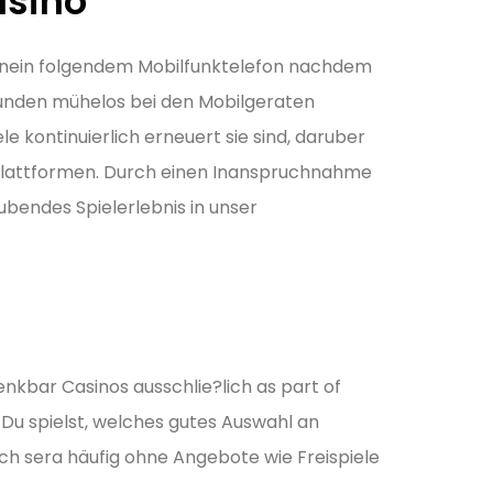
asino
l hinein folgendem Mobilfunktelefon nachdem
ie kunden mühelos bei den Mobilgeraten
 kontinuierlich erneuert sie sind, daruber
en Plattformen. Durch einen Inanspruchnahme
bendes Spielerlebnis in unser
nkbar Casinos ausschlie?lich as part of
 Du spielst, welches gutes Auswahl an
h sera häufig ohne Angebote wie Freispiele