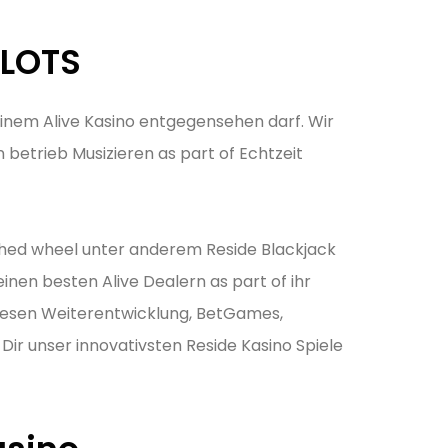
SLOTS
einem Alive Kasino entgegensehen darf. Wir
betrieb Musizieren as part of Echtzeit
othed wheel unter anderem Reside Blackjack
nen besten Alive Dealern as part of ihr
Riesen Weiterentwicklung, BetGames,
ir unser innovativsten Reside Kasino Spiele