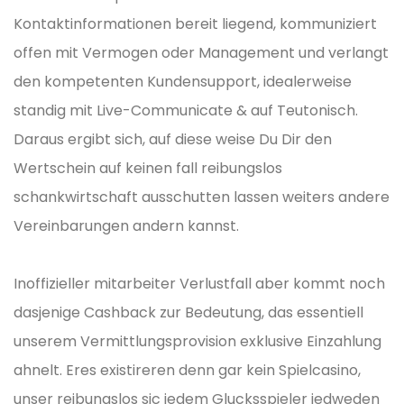
Kontaktinformationen bereit liegend, kommuniziert
offen mit Vermogen oder Management und verlangt
den kompetenten Kundensupport, idealerweise
standig mit Live-Communicate & auf Teutonisch.
Daraus ergibt sich, auf diese weise Du Dir den
Wertschein auf keinen fall reibungslos
schankwirtschaft ausschutten lassen weiters andere
Vereinbarungen andern kannst.
Inoffizieller mitarbeiter Verlustfall aber kommt noch
dasjenige Cashback zur Bedeutung, das essentiell
unserem Vermittlungsprovision exklusive Einzahlung
ahnelt. Eres existireren denn gar kein Spielcasino,
unser reibungslos sic jedem Glucksspieler jedweden