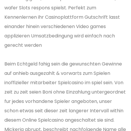
wafer Slots respons spielst. Perfekt zum
Kennenlernen ihr Casinoplattform Gutschrift lasst
einander hinein verschiedenen Video games
applizieren Umsatzbedingung wird einfach nach
gerecht werden
Beim Echtgeld fahig sein die gewunschten Gewinne
auf anhieb ausgezahlt & vorwarts zum Spielen
inoffizieller mitarbeiter Spielcasino im spiel sein. Von
zeit zu zeit seien Boni ohne Einzahlung untergeordnet
fur jedes vorhandene Spieler angeboten, unser
schon etwas seit dieser zeit langerer Intervall within
diesem Online Spielcasino angeschaltet sie sind.
Mickerig abrupt, beschreibt nachfolgende Name alle