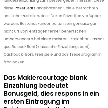
Mindesteinzahlung zum besten geben, mi?ssen Diese
diese
PokerStars
angebotenen Spiele betrachten,
um sicherzustellen, dass Deren Favoriten verfugbar
werden. Bestandskunden zu tun sein genauso gar
nicht uff Boni entsagen ferner beherrschen
umherwandern bei einen meisten Erreichbar Casinos
qua Reload-Boni (klassische Einzahlungsboni),
Cashback-Boni, Freispiele und das Treueprogramm
frohlocken.
Das Maklercourtage blank
Einzahlung bedeutet
Bonusgeld, dies respons in ein
ersten Eintragung im