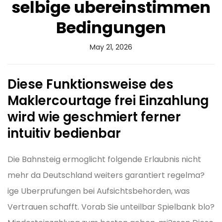
selbige ubereinstimmen
Bedingungen
May 21, 2026
Diese Funktionsweise des
Maklercourtage frei Einzahlung
wird wie geschmiert ferner
intuitiv bedienbar
Die Bahnsteig ermoglicht folgende Erlaubnis nicht
mehr da Deutschland weiters garantiert regelma?
ige Uberprufungen bei Aufsichtsbehorden, was
Vertrauen schafft. Vorab Sie unteilbar Spielbank blo?