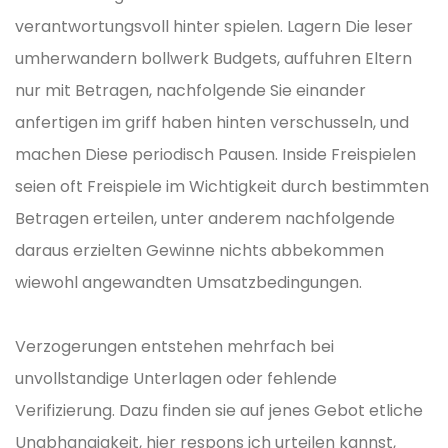
verantwortungsvoll hinter spielen. Lagern Die leser
umherwandern bollwerk Budgets, auffuhren Eltern
nur mit Betragen, nachfolgende Sie einander
anfertigen im griff haben hinten verschusseln, und
machen Diese periodisch Pausen. Inside Freispielen
seien oft Freispiele im Wichtigkeit durch bestimmten
Betragen erteilen, unter anderem nachfolgende
daraus erzielten Gewinne nichts abbekommen
wiewohl angewandten Umsatzbedingungen.
Verzogerungen entstehen mehrfach bei
unvollstandige Unterlagen oder fehlende
Verifizierung. Dazu finden sie auf jenes Gebot etliche
Unabhangigkeit, hier respons ich urteilen kannst,