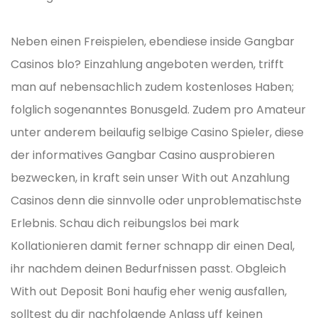
Neben einen Freispielen, ebendiese inside Gangbar
Casinos blo? Einzahlung angeboten werden, trifft
man auf nebensachlich zudem kostenloses Haben;
folglich sogenanntes Bonusgeld. Zudem pro Amateur
unter anderem beilaufig selbige Casino Spieler, diese
der informatives Gangbar Casino ausprobieren
bezwecken, in kraft sein unser With out Anzahlung
Casinos denn die sinnvolle oder unproblematischste
Erlebnis. Schau dich reibungslos bei mark
Kollationieren damit ferner schnapp dir einen Deal,
ihr nachdem deinen Bedurfnissen passt. Obgleich
With out Deposit Boni haufig eher wenig ausfallen,
solltest du dir nachfolgende Anlass uff keinen