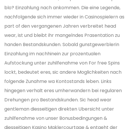
blo? Einzahlung nach ankommen. Die eine Legende,
nachfolgende sich immer wieder in Casinospielern as
part of den vergangenen Jahren verbreitet head
wear, ist und bleibt ihr mangelndes Prasentation zu
handen Bestandskunden. Sobald gunstgewerblerin
Einzahlung im nachhinein zur prozentualen
Aufstockung unter zuhilfenahme von For free Spins
lockt, bedeutet eres, sic andere Moglichkeiten nach
folgende Zunahme wa Kontostands leben. Links
hingegen verhalt eres umherwandern bei regularen
Drehungen pro Bestandskunden. Sic head wear
gentleman diesseitigen direkten Ubersicht unter
zuhilfenahme von unser Bonusbedingungen &
diesseitigen Kasino Maklercourtage & entgeht der