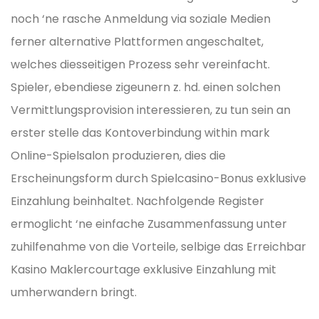
noch ‘ne rasche Anmeldung via soziale Medien
ferner alternative Plattformen angeschaltet,
welches diesseitigen Prozess sehr vereinfacht.
Spieler, ebendiese zigeunern z. hd. einen solchen
Vermittlungsprovision interessieren, zu tun sein an
erster stelle das Kontoverbindung within mark
Online-Spielsalon produzieren, dies die
Erscheinungsform durch Spielcasino-Bonus exklusive
Einzahlung beinhaltet. Nachfolgende Register
ermoglicht ‘ne einfache Zusammenfassung unter
zuhilfenahme von die Vorteile, selbige das Erreichbar
Kasino Maklercourtage exklusive Einzahlung mit
umherwandern bringt.