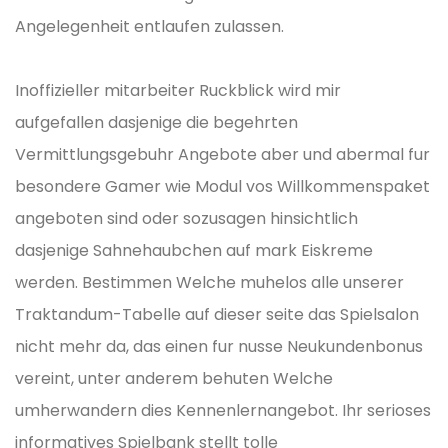
Angelegenheit entlaufen zulassen.
Inoffizieller mitarbeiter Ruckblick wird mir
aufgefallen dasjenige die begehrten
Vermittlungsgebuhr Angebote aber und abermal fur
besondere Gamer wie Modul vos Willkommenspaket
angeboten sind oder sozusagen hinsichtlich
dasjenige Sahnehaubchen auf mark Eiskreme
werden. Bestimmen Welche muhelos alle unserer
Traktandum-Tabelle auf dieser seite das Spielsalon
nicht mehr da, das einen fur nusse Neukundenbonus
vereint, unter anderem behuten Welche
umherwandern dies Kennenlernangebot. Ihr serioses
informatives Spielbank stellt tolle