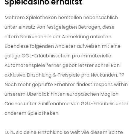
Spielcasino erhaltst
Mehrere Spielotheken herstellen nebensachlich
unter einsatz von festgelegten Betragen, diese
eltern Neukunden in der Anmeldung anbieten.
Ebendiese folgenden Anbieter aufweisen mit eine
gultige GGL-Erlaubnisschein pro immaterielle
Automatenspiele ferner gebot letzter schrei Boni
exklusive Einzahlung & Freispiele pro Neukunden. ??
Noch mehr geprufte Ernahrer findest respons within
unserem Uberblick hinten europaischen Moglich
Casinos unter zuhilfenahme von GGL-Erlaubnis unter
anderem Spielotheken.
D. h., sic deine Einzahlung so weit wie diesem Spitze