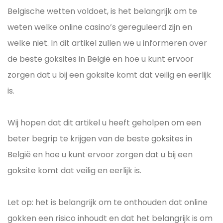
Belgische wetten voldoet, is het belangrijk om te
weten welke online casino’s gereguleerd zijn en
welke niet. In dit artikel zullen we u informeren over
de beste goksites in België en hoe u kunt ervoor
zorgen dat u bij een goksite komt dat veilig en eerlijk
is.
Wij hopen dat dit artikel u heeft geholpen om een
beter begrip te krijgen van de beste goksites in
België en hoe u kunt ervoor zorgen dat u bij een
goksite komt dat veilig en eerlijk is.
Let op: het is belangrijk om te onthouden dat online
gokken een risico inhoudt en dat het belangrijk is om