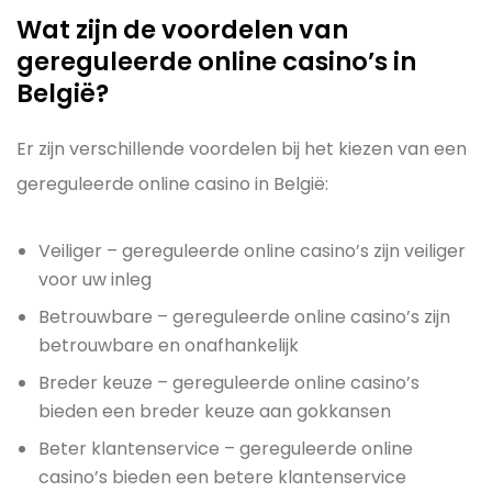
Wat zijn de voordelen van
gereguleerde online casino’s in
België?
Er zijn verschillende voordelen bij het kiezen van een
gereguleerde online casino in België:
Veiliger – gereguleerde online casino’s zijn veiliger
voor uw inleg
Betrouwbare – gereguleerde online casino’s zijn
betrouwbare en onafhankelijk
Breder keuze – gereguleerde online casino’s
bieden een breder keuze aan gokkansen
Beter klantenservice – gereguleerde online
casino’s bieden een betere klantenservice