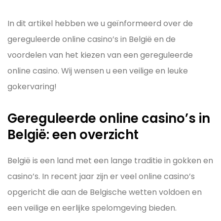
In dit artikel hebben we u geïnformeerd over de
gereguleerde online casino’s in België en de
voordelen van het kiezen van een gereguleerde
online casino. Wij wensen u een veilige en leuke
gokervaring!
Gereguleerde online casino’s in
België: een overzicht
België is een land met een lange traditie in gokken en
casino’s. In recent jaar zijn er veel online casino’s
opgericht die aan de Belgische wetten voldoen en
een veilige en eerlijke spelomgeving bieden.