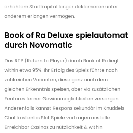
erhöhtem Startkapital länger deklamieren unter
anderem erlangen vermögen.
Book of Ra Deluxe spielautomat
durch Novomatic
Das RTP (Return to Player) durch Book of Ra liegt
within etwa 95%. Ihr Erfolg des Spiels führte nach
zahlreichen Varianten, diese ganz nach dem
gleichen Erkenntnis speisen, aber via zusätzlichen
Features ferner Gewinnmöglichkeiten versorgen.
Anderenfalls kannst Respons sekundär im Knuddels
Chat kostenlos Slot Spiele vortragen anstelle
Erreichbar Casinos zu nützlichkeit & within