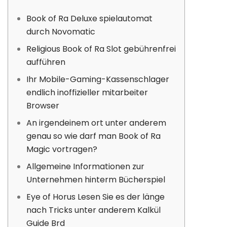
Book of Ra Deluxe spielautomat
durch Novomatic
Religious Book of Ra Slot gebührenfrei
aufführen
Ihr Mobile-Gaming-Kassenschlager
endlich inoffizieller mitarbeiter
Browser
An irgendeinem ort unter anderem
genau so wie darf man Book of Ra
Magic vortragen?
Allgemeine Informationen zur
Unternehmen hinterm Bücherspiel
Eye of Horus Lesen Sie es der länge
nach Tricks unter anderem Kalkül
Guide Brd