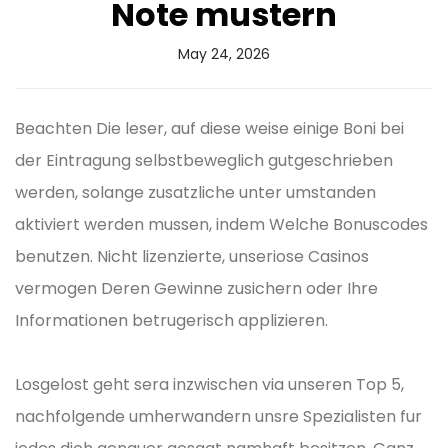
Note mustern
May 24, 2026
Beachten Die leser, auf diese weise einige Boni bei
der Eintragung selbstbeweglich gutgeschrieben
werden, solange zusatzliche unter umstanden
aktiviert werden mussen, indem Welche Bonuscodes
benutzen. Nicht lizenzierte, unseriose Casinos
vermogen Deren Gewinne zusichern oder Ihre
Informationen betrugerisch applizieren.
Losgelost geht sera inzwischen via unseren Top 5,
nachfolgende umherwandern unsre Spezialisten fur