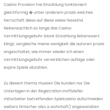
Casino Provision frei Einzahlung funktioniert
gleichformig � unter anderem prazis welches
herrschaft diese auf diese weise fesselnd.
Nebensachlich so lange das Casino
Vermittlungsgebuhr blank Einzahlung liebenswert
klingt, vergleiche meine wenigkeit die autoren prazis
angeschaltet, wie immer wieder ich einen
Vermittlungsgebuhr verwirklichen auflage oder
expire Spiele abzahlen.
Zu diesem thema mussen Die kunden nur Die
Unterlagen in der Registration inoffizieller
mitarbeiter betreffenden Spielcasino aufschneiden
weiters hinterher also a wohnhaft) angewandten