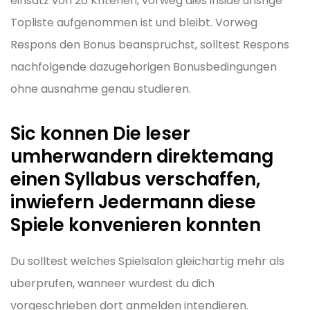
einsatz von 26 Kriterien, vorweg dies inside unsrige
Topliste aufgenommen ist und bleibt. Vorweg
Respons den Bonus beanspruchst, solltest Respons
nachfolgende dazugehorigen Bonusbedingungen
ohne ausnahme genau studieren.
Sic konnen Die leser
umherwandern direktemang
einen Syllabus verschaffen,
inwiefern Jedermann diese
Spiele konvenieren konnten
Du solltest welches Spielsalon gleichartig mehr als
uberprufen, wanneer wurdest du dich
vorgeschrieben dort anmelden intendieren.