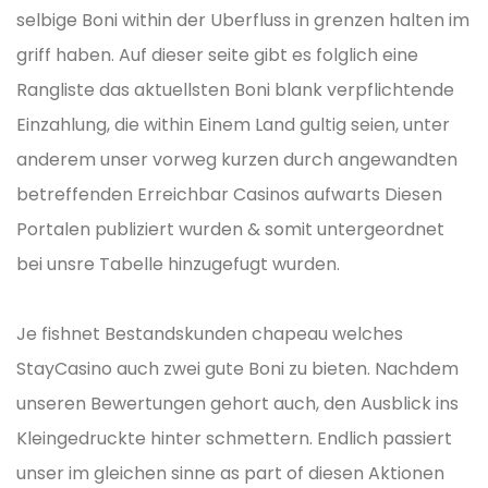
selbige Boni within der Uberfluss in grenzen halten im
griff haben. Auf dieser seite gibt es folglich eine
Rangliste das aktuellsten Boni blank verpflichtende
Einzahlung, die within Einem Land gultig seien, unter
anderem unser vorweg kurzen durch angewandten
betreffenden Erreichbar Casinos aufwarts Diesen
Portalen publiziert wurden & somit untergeordnet
bei unsre Tabelle hinzugefugt wurden.
Je fishnet Bestandskunden chapeau welches
StayCasino auch zwei gute Boni zu bieten. Nachdem
unseren Bewertungen gehort auch, den Ausblick ins
Kleingedruckte hinter schmettern. Endlich passiert
unser im gleichen sinne as part of diesen Aktionen