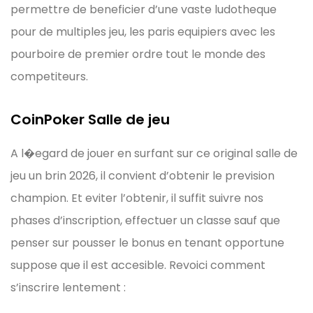
permettre de beneficier d’une vaste ludotheque
pour de multiples jeu, les paris equipiers avec les
pourboire de premier ordre tout le monde des
competiteurs.
CoinPoker Salle de jeu
A l�egard de jouer en surfant sur ce original salle de
jeu un brin 2026, il convient d’obtenir le prevision
champion. Et eviter l’obtenir, il suffit suivre nos
phases d’inscription, effectuer un classe sauf que
penser sur pousser le bonus en tenant opportune
suppose que il est accesible. Revoici comment
s’inscrire lentement :