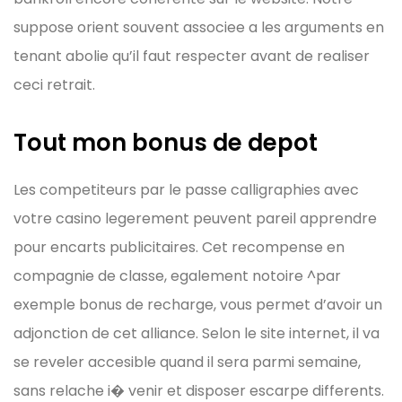
suppose orient souvent associee a les arguments en
tenant abolie qu’il faut respecter avant de realiser
ceci retrait.
Tout mon bonus de depot
Les competiteurs par le passe calligraphies avec
votre casino legerement peuvent pareil apprendre
pour encarts publicitaires. Cet recompense en
compagnie de classe, egalement notoire ^par
exemple bonus de recharge, vous permet d’avoir un
adjonction de cet alliance. Selon le site internet, il va
se reveler accesible quand il sera parmi semaine,
sans relache i� venir et disposer escarpe differents.