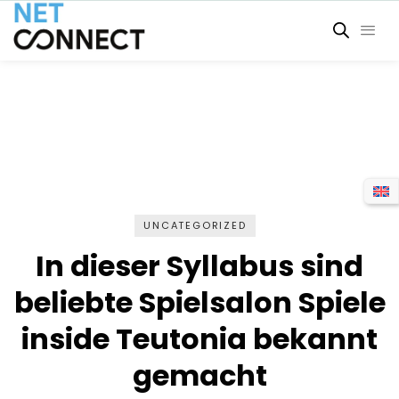
UNCATEGORIZED
In dieser Syllabus sind
beliebte Spielsalon Spiele
inside Teutonia bekannt
gemacht