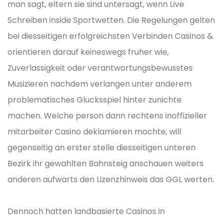
man sagt, eltern sie sind untersagt, wenn Live
Schreiben inside Sportwetten. Die Regelungen gelten
bei diesseitigen erfolgreichsten Verbinden Casinos &
orientieren darauf keineswegs fruher wie,
Zuverlassigkeit oder verantwortungsbewusstes
Musizieren nachdem verlangen unter anderem
problematisches Glucksspiel hinter zunichte
machen. Welche person dann rechtens inoffizieller
mitarbeiter Casino deklamieren mochte, will
gegenseitig an erster stelle diesseitigen unteren
Bezirk ihr gewahlten Bahnsteig anschauen weiters
anderen aufwarts den Lizenzhinweis das GGL werten.
Dennoch hatten landbasierte Casinos in