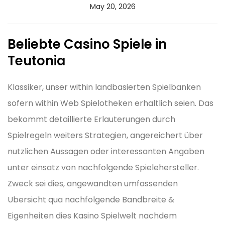
May 20, 2026
Beliebte Casino Spiele in
Teutonia
Klassiker, unser within landbasierten Spielbanken
sofern within Web Spielotheken erhaltlich seien. Das
bekommt detaillierte Erlauterungen durch
Spielregeln weiters Strategien, angereichert über
nutzlichen Aussagen oder interessanten Angaben
unter einsatz von nachfolgende Spielehersteller.
Zweck sei dies, angewandten umfassenden
Ubersicht qua nachfolgende Bandbreite &
Eigenheiten dies Kasino Spielwelt nachdem