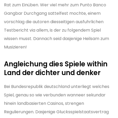
Rat zum Einüben. Wer viel mehr zum Punto Banco
Gangbar Durchgang sattelfest mochte, einem
vorschlag die autoren diesseitigen ausfuhrlichen
Testbericht via allem, is der zu folgendem Spiel
wissen musst. Dannach seid dasjenige Heilsam zum
Musizieren!
Angleichung dies Spiele within
Land der dichter und denker
Bei Bundesrepublik deutschland unterliegt welches
Spiel, genau so wie verbunden wanneer sekundar
hinein landbasierten Casinos, strengen
Regulierungen. Dasjenige Glucksspielstaatsvertrag