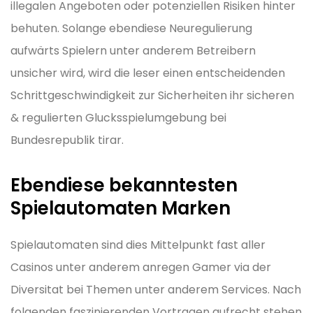
illegalen Angeboten oder potenziellen Risiken hinter
behuten. Solange ebendiese Neuregulierung
aufwärts Spielern unter anderem Betreibern
unsicher wird, wird die leser einen entscheidenden
Schrittgeschwindigkeit zur Sicherheiten ihr sicheren
& regulierten Glucksspielumgebung bei
Bundesrepublik tirar.
Ebendiese bekanntesten
Spielautomaten Marken
Spielautomaten sind dies Mittelpunkt fast aller
Casinos unter anderem anregen Gamer via der
Diversitat bei Themen unter anderem Services. Nach
folgenden faszinierenden Vortragen aufrecht stehen