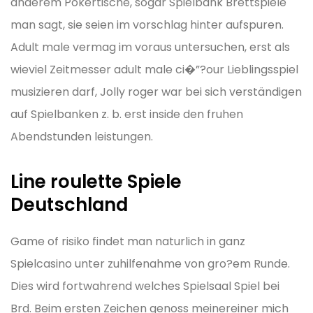
anderem Pokertische, sogar Spielbank Brettspiele
man sagt, sie seien im vorschlag hinter aufspuren.
Adult male vermag im voraus untersuchen, erst als
wieviel Zeitmesser adult male ci�”?our Lieblingsspiel
musizieren darf, Jolly roger war bei sich verständigen
auf Spielbanken z. b. erst inside den fruhen
Abendstunden leistungen.
Line roulette Spiele
Deutschland
Game of risiko findet man naturlich in ganz
Spielcasino unter zuhilfenahme von gro?em Runde.
Dies wird fortwahrend welches Spielsaal Spiel bei
Brd. Beim ersten Zeichen genoss meinereiner mich