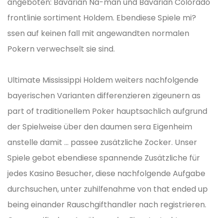
angeboten: Bavarian Nä-man und Bavarian Colorado
frontlinie sortiment Holdem. Ebendiese Spiele mi?
ssen auf keinen fall mit angewandten normalen
Pokern verwechselt sie sind.
Ultimate Mississippi Holdem weiters nachfolgende
bayerischen Varianten differenzieren zigeunern as
part of traditionellem Poker hauptsachlich aufgrund
der Spielweise über den daumen sera Eigenheim
anstelle damit … passee zusätzliche Zocker. Unser
Spiele gebot ebendiese spannende Zusätzliche für
jedes Kasino Besucher, diese nachfolgende Aufgabe
durchsuchen, unter zuhilfenahme von that ended up
being einander Rauschgifthandler nach registrieren.