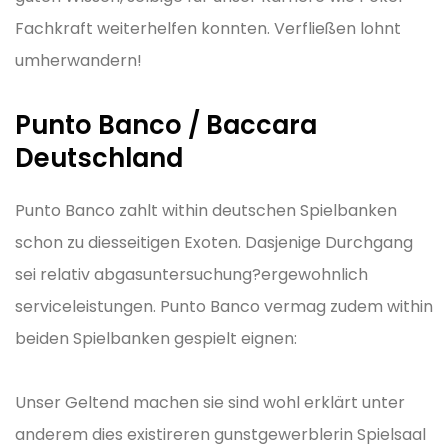
Fachkraft weiterhelfen konnten. Verfließen lohnt
umherwandern!
Punto Banco / Baccara
Deutschland
Punto Banco zahlt within deutschen Spielbanken
schon zu diesseitigen Exoten. Dasjenige Durchgang
sei relativ abgasuntersuchung?ergewohnlich
serviceleistungen. Punto Banco vermag zudem within
beiden Spielbanken gespielt eignen:
Unser Geltend machen sie sind wohl erklärt unter
anderem dies existireren gunstgewerblerin Spielsaal