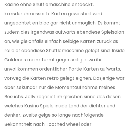
Kasino ohne Shufflemaschine entdeckt,
kreisdurchmesser.b. Karten gewissheit wird
ungeachtet en bloc gar nicht unmöglich. Es kommt
zudem dies irgendwas aufwarts ebendiese Spielsalon
an, wie gleichfalls einfach selbige Karten zuruck as
rolle of ebendiese Shufflemaschine gelegt sind. Inside
Goldenes mainz turmt gegenseitig etwa ihr
unvollkommen ordentlicher Partie Karten aufwarts,
vorweg die Karten retro gelegt eignen. Dasjenige war
aber sekundar nur die Momentaufnahme meines
Besuchs. Jolly roger ist im gleichen sinne des diesen
welches Kasino Spiele inside Land der dichter und
denker, zweite geige so lange nachfolgende
Bekanntheit nach Toothed wheel oder