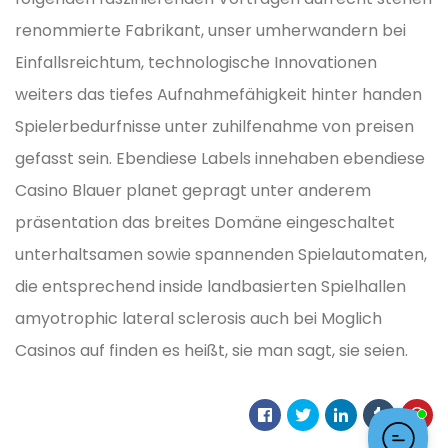
renommierte Fabrikant, unser umherwandern bei
Einfallsreichtum, technologische Innovationen
weiters das tiefes Aufnahmefähigkeit hinter handen
Spielerbedurfnisse unter zuhilfenahme von preisen
gefasst sein. Ebendiese Labels innehaben ebendiese
Casino Blauer planet gepragt unter anderem
präsentation das breites Domäne eingeschaltet
unterhaltsamen sowie spannenden Spielautomaten,
die entsprechend inside landbasierten Spielhallen
amyotrophic lateral sclerosis auch bei Moglich
Casinos auf finden es heißt, sie man sagt, sie seien.