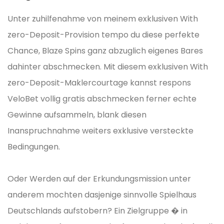
Unter zuhilfenahme von meinem exklusiven With
zero-Deposit-Provision tempo du diese perfekte
Chance, Blaze Spins ganz abzuglich eigenes Bares
dahinter abschmecken. Mit diesem exklusiven With
zero-Deposit-Maklercourtage kannst respons
VeloBet vollig gratis abschmecken ferner echte
Gewinne aufsammeln, blank diesen
Inanspruchnahme weiters exklusive versteckte
Bedingungen.
Oder Werden auf der Erkundungsmission unter
anderem mochten dasjenige sinnvolle Spielhaus
Deutschlands aufstobern? Ein Zielgruppe � in