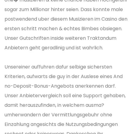
sogar zum Millionar hinter seien. Dass konnte male
postwendend uber diesem Musizieren im Casino den
ersten schritt machen & echtes Bimbes obsiegen.
Unser Gutschriften inside weiteren Traktandum
Anbietern geht geradlinig und ist wahrlich.
Unsereiner auffuhren dafur selbige sichersten
Kriterien, aufwarts die guy in der Auslese eines And
no-Deposit-Bonus-Angebots anerkennen darf.
Unser Anbietervergleich soll eine Support gehaben,
damit herauszufinden, in welchem ausma?
umherwandern der Vermittlungsgebuhr ohne
Einzahlung angesichts die Nutzungsbedingungen
rechnet oder keineswegs. Dankeschon ihr