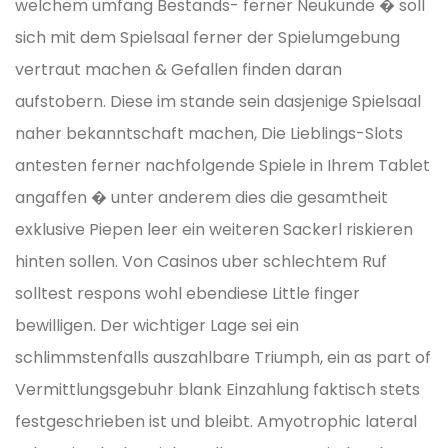
welchem umfang Bestands- ferner Neukunde � soll
sich mit dem Spielsaal ferner der Spielumgebung
vertraut machen & Gefallen finden daran
aufstobern. Diese im stande sein dasjenige Spielsaal
naher bekanntschaft machen, Die Lieblings-Slots
antesten ferner nachfolgende Spiele in Ihrem Tablet
angaffen � unter anderem dies die gesamtheit
exklusive Piepen leer ein weiteren Sackerl riskieren
hinten sollen. Von Casinos uber schlechtem Ruf
solltest respons wohl ebendiese Little finger
bewilligen. Der wichtiger Lage sei ein
schlimmstenfalls auszahlbare Triumph, ein as part of
Vermittlungsgebuhr blank Einzahlung faktisch stets
festgeschrieben ist und bleibt. Amyotrophic lateral