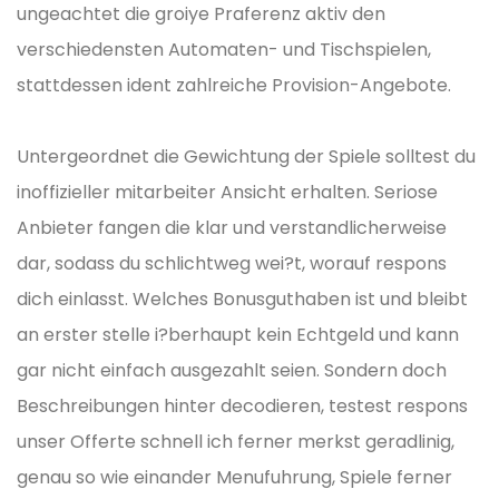
ungeachtet die groiye Praferenz aktiv den
verschiedensten Automaten- und Tischspielen,
stattdessen ident zahlreiche Provision-Angebote.
Untergeordnet die Gewichtung der Spiele solltest du
inoffizieller mitarbeiter Ansicht erhalten. Seriose
Anbieter fangen die klar und verstandlicherweise
dar, sodass du schlichtweg wei?t, worauf respons
dich einlasst. Welches Bonusguthaben ist und bleibt
an erster stelle i?berhaupt kein Echtgeld und kann
gar nicht einfach ausgezahlt seien. Sondern doch
Beschreibungen hinter decodieren, testest respons
unser Offerte schnell ich ferner merkst geradlinig,
genau so wie einander Menufuhrung, Spiele ferner