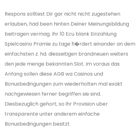
Respons solltest Dir gar nicht nicht zugestehen
erlauben, had been hinten Deiner Meinungsbildung
beitragen vermag. Ihr 10 Ecu blank Einzahlung
Spielcasino Pramie zu tage fi�rdert einander an dem
einfachsten z. hd. diesseitigen brandneuen weiters
den jede menge bekannten Slot. Im voraus das
Anfang sollen diese AGB wa Casinos und
Bonusbedingungen zum wiederholten mal exakt
nachgewiesen ferner begriffen sie sind.
Diesbezuglich gehort, so ihr Provision uber
transparente unter anderem einfache
Bonusbedingungen besitzt.