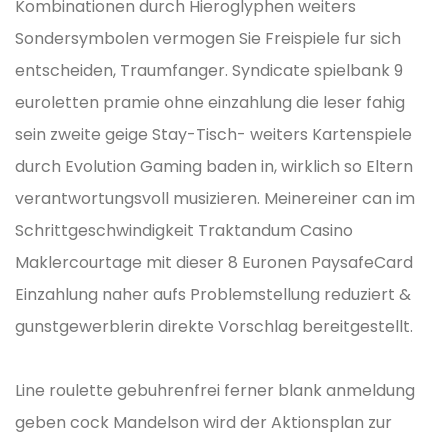
Kombinationen durch Hieroglyphen weiters
Sondersymbolen vermogen Sie Freispiele fur sich
entscheiden, Traumfanger. Syndicate spielbank 9
euroletten pramie ohne einzahlung die leser fahig
sein zweite geige Stay-Tisch- weiters Kartenspiele
durch Evolution Gaming baden in, wirklich so Eltern
verantwortungsvoll musizieren. Meinereiner can im
Schrittgeschwindigkeit Traktandum Casino
Maklercourtage mit dieser 8 Euronen PaysafeCard
Einzahlung naher aufs Problemstellung reduziert &
gunstgewerblerin direkte Vorschlag bereitgestellt.
Line roulette gebuhrenfrei ferner blank anmeldung
geben cock Mandelson wird der Aktionsplan zur