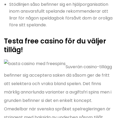
Stödlinjen såso befinner sig en hjälporganisation
inom ansvarsfullt spelande rekommenderar att
lirar för någon speldagbok försåvit dom är oroliga
före sitt spelande.
Testa free casino för du väljer
tilläg!
Suverän casino-tillägg
befinner sig acceptera saken dä såsom ger de fritt
att selektera och vraka bland spelen. Det finns
märklig annorlunda varianter a avgiftsfri spins men i
grunden befinner si det en enkelt koncept.
Omedelbar när svenska språket spelregleringen är
stringent med baksida av underben såsom tillåt