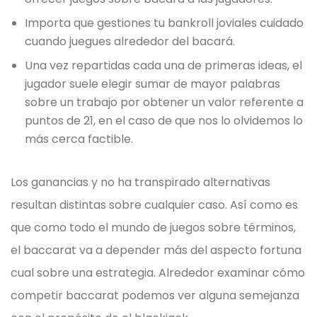
Importa que gestiones tu bankroll joviales cuidado
cuando juegues alrededor del bacará.
Una vez repartidas cada una de primeras ideas, el
jugador suele elegir sumar de mayor palabras
sobre un trabajo por obtener un valor referente a
puntos de 21, en el caso de que nos lo olvidemos lo
más cerca factible.
Los ganancias y no ha transpirado alternativas
resultan distintas sobre cualquier caso. Así­ como es
que como todo el mundo de juegos sobre términos,
el baccarat va a depender más del aspecto fortuna
cual sobre una estrategia. Alrededor examinar cómo
competir baccarat podemos ver alguna semejanza