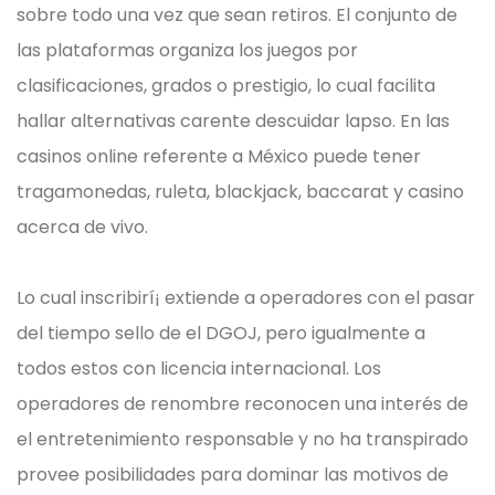
sobre todo una vez que sean retiros. El conjunto de
las plataformas organiza los juegos por
clasificaciones, grados o prestigio, lo cual facilita
hallar alternativas carente descuidar lapso. En las
casinos online referente a México puede tener
tragamonedas, ruleta, blackjack, baccarat y casino
acerca de vivo.
Lo cual inscribirí¡ extiende a operadores con el pasar
del tiempo sello de el DGOJ, pero igualmente a
todos estos con licencia internacional. Los
operadores de renombre reconocen una interés de
el entretenimiento responsable y no ha transpirado
provee posibilidades para dominar las motivos de