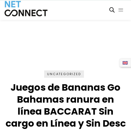
UNCATEGORIZED
Juegos de Bananas Go
Bahamas ranura en
línea BACCARAT Sin
cargo en Línea y Sin Desc