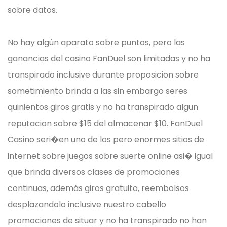
sobre datos.
No hay algún aparato sobre puntos, pero las
ganancias del casino FanDuel son limitadas y no ha
transpirado inclusive durante proposicion sobre
sometimiento brinda a las sin embargo seres
quinientos giros gratis y no ha transpirado algun
reputacion sobre $15 del almacenar $10. FanDuel
Casino seri�en uno de los pero enormes sitios de
internet sobre juegos sobre suerte online asi� igual
que brinda diversos clases de promociones
continuas, además giros gratuito, reembolsos
desplazandolo inclusive nuestro cabello
promociones de situar y no ha transpirado no han