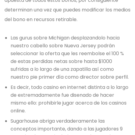
apuesta de todos estos bonos, por consiguiente
determinan una vez que puedes modificar los medios
del bono en recursos retirable.
Las gurus sobre Michigan desplazandolo hacia
nuestro cabello sobre Nueva Jersey podrán
seleccionar la oferta que les reembolse el 100 %
de estas perdidas netas sobre hasta $1000
sufridas a lo largo de una zapatilla así­ como
nuestro pie primer día como director sobre perfil.
Es decir, todo casino en internet distinta a lo largo
de extremadamente fue disenado de hacer
mismo ello: prohibirle jugar acerca de los casinos
online.
Sugarhouse abriga verdaderamente las
conceptos importante, dando a las jugadores 9