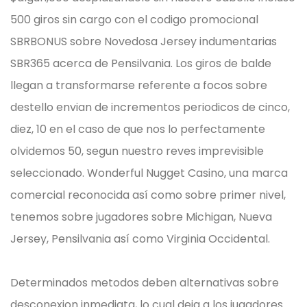
500 giros sin cargo con el codigo promocional
SBRBONUS sobre Novedosa Jersey indumentarias
SBR365 acerca de Pensilvania. Los giros de balde
llegan a transformarse referente a focos sobre
destello envian de incrementos periodicos de cinco,
diez, 10 en el caso de que nos lo perfectamente
olvidemos 50, segun nuestro reves imprevisible
seleccionado. Wonderful Nugget Casino, una marca
comercial reconocida así­ como sobre primer nivel,
tenemos sobre jugadores sobre Michigan, Nueva
Jersey, Pensilvania así­ como Virginia Occidental.
Determinados metodos deben alternativas sobre
desconexion inmediata, lo cual deja a los jugadores