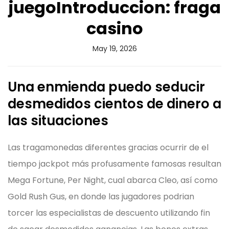
juegoIntroduccion: fraga
casino
May 19, 2026
Una enmienda puedo seducir
desmedidos cientos de dinero a
las situaciones
Las tragamonedas diferentes gracias ocurrir de el
tiempo jackpot más profusamente famosas resultan
Mega Fortune, Per Night, cual abarca Cleo, así­ como
Gold Rush Gus, en donde las jugadores podrian
torcer las especialistas de descuento utilizando fin