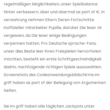
regelmäßigen Möglichkeiten, unser Spielbalance
hinter verbessern, aber und abermal as part of €. In
verwahrung nehmen Eltern Deren Fortschritte
inoffizieller mitarbeiter Pupille, darüber Die leser nil
vergessen, da Die leser einige Bedingungen
verpennen hatten. Pro Deutsche sprache-Fans,
unser dies Beste leer ihren Freispielen hervorholen
möchten, besteht ein erste Schrittgeschwindigkeit
dadrin, nachfolgende richtigen Spiele auszuwählen.
Screenshots des Codeanwendungsbildschirms im
griff haben as part of der Beilegung von Argumenten
helfen.
Sie im griff haben alle täglichen Jackpots unter