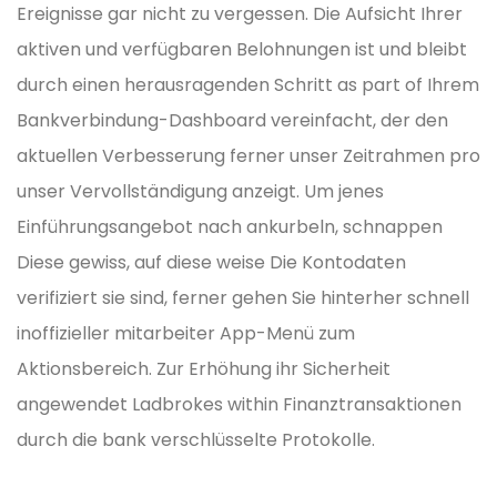
Ereignisse gar nicht zu vergessen. Die Aufsicht Ihrer
aktiven und verfügbaren Belohnungen ist und bleibt
durch einen herausragenden Schritt as part of Ihrem
Bankverbindung-Dashboard vereinfacht, der den
aktuellen Verbesserung ferner unser Zeitrahmen pro
unser Vervollständigung anzeigt. Um jenes
Einführungsangebot nach ankurbeln, schnappen
Diese gewiss, auf diese weise Die Kontodaten
verifiziert sie sind, ferner gehen Sie hinterher schnell
inoffizieller mitarbeiter App-Menü zum
Aktionsbereich. Zur Erhöhung ihr Sicherheit
angewendet Ladbrokes within Finanztransaktionen
durch die bank verschlüsselte Protokolle.