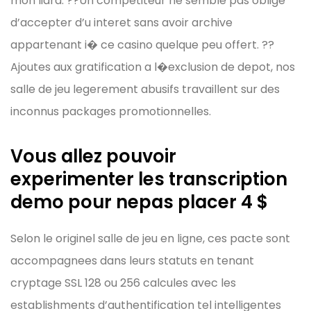
mon liard. ??Un competiteur ne semble pas oblige
d’accepter d’u interet sans avoir archive
appartenant i� ce casino quelque peu offert. ??
Ajoutes aux gratification a l�exclusion de depot, nos
salle de jeu legerement abusifs travaillent sur des
inconnus packages promotionnelles.
Vous allez pouvoir
experimenter les transcription
demo pour nepas placer 4 $
Selon le originel salle de jeu en ligne, ces pacte sont
accompagnees dans leurs statuts en tenant
cryptage SSL 128 ou 256 calcules avec les
establishments d’authentification tel intelligentes