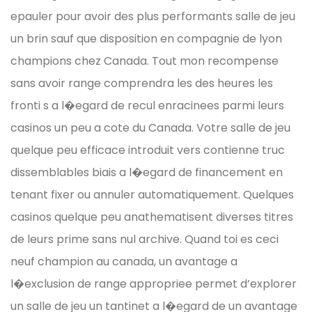
epauler pour avoir des plus performants salle de jeu
un brin sauf que disposition en compagnie de lyon
champions chez Canada. Tout mon recompense
sans avoir range comprendra les des heures les
fronti s a l�egard de recul enracinees parmi leurs
casinos un peu a cote du Canada. Votre salle de jeu
quelque peu efficace introduit vers contienne truc
dissemblables biais a l�egard de financement en
tenant fixer ou annuler automatiquement. Quelques
casinos quelque peu anathematisent diverses titres
de leurs prime sans nul archive. Quand toi es ceci
neuf champion au canada, un avantage a
l�exclusion de range appropriee permet d’explorer
un salle de jeu un tantinet a l�egard de un avantage