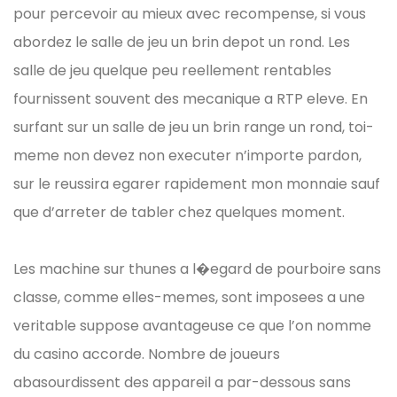
pour percevoir au mieux avec recompense, si vous
abordez le salle de jeu un brin depot un rond. Les
salle de jeu quelque peu reellement rentables
fournissent souvent des mecanique a RTP eleve. En
surfant sur un salle de jeu un brin range un rond, toi-
meme non devez non executer n’importe pardon,
sur le reussira egarer rapidement mon monnaie sauf
que d’arreter de tabler chez quelques moment.
Les machine sur thunes a l�egard de pourboire sans
classe, comme elles-memes, sont imposees a une
veritable suppose avantageuse ce que l’on nomme
du casino accorde. Nombre de joueurs
abasourdissent des appareil a par-dessous sans