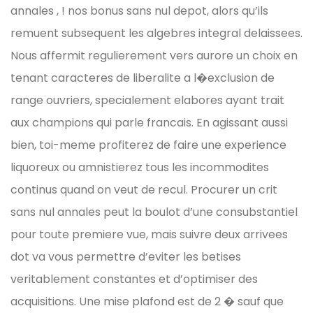
annales , ! nos bonus sans nul depot, alors qu’ils
remuent subsequent les algebres integral delaissees.
Nous affermit regulierement vers aurore un choix en
tenant caracteres de liberalite a l�exclusion de
range ouvriers, specialement elabores ayant trait
aux champions qui parle francais. En agissant aussi
bien, toi-meme profiterez de faire une experience
liquoreux ou amnistierez tous les incommodites
continus quand on veut de recul. Procurer un crit
sans nul annales peut la boulot d’une consubstantiel
pour toute premiere vue, mais suivre deux arrivees
dot va vous permettre d’eviter les betises
veritablement constantes et d’optimiser des
acquisitions. Une mise plafond est de 2 � sauf que