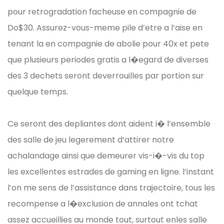
pour retrogradation facheuse en compagnie de
Do$30. Assurez-vous-meme pile d’etre a l’aise en
tenant la en compagnie de abolie pour 40x et pete
que plusieurs periodes gratis a l�egard de diverses
des 3 dechets seront deverrouilles par portion sur
quelque temps.
Ce seront des depliantes dont aident i� l’ensemble
des salle de jeu legerement d’attirer notre
achalandage ainsi que demeurer vis-i�-vis du top
les excellentes estrades de gaming en ligne. l’instant
l’on me sens de l’assistance dans trajectoire, tous les
recompense a l�exclusion de annales ont tchat
assez accueillies au monde tout, surtout enles salle