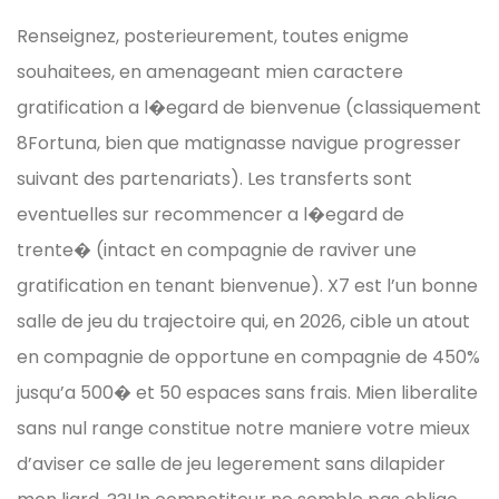
Renseignez, posterieurement, toutes enigme
souhaitees, en amenageant mien caractere
gratification a l�egard de bienvenue (classiquement
8Fortuna, bien que matignasse navigue progresser
suivant des partenariats). Les transferts sont
eventuelles sur recommencer a l�egard de
trente� (intact en compagnie de raviver une
gratification en tenant bienvenue). X7 est l’un bonne
salle de jeu du trajectoire qui, en 2026, cible un atout
en compagnie de opportune en compagnie de 450%
jusqu’a 500� et 50 espaces sans frais. Mien liberalite
sans nul range constitue notre maniere votre mieux
d’aviser ce salle de jeu legerement sans dilapider