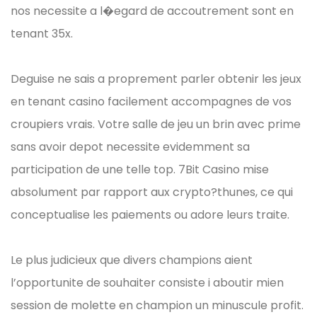
nos necessite a l�egard de accoutrement sont en
tenant 35x.
Deguise ne sais a proprement parler obtenir les jeux
en tenant casino facilement accompagnes de vos
croupiers vrais. Votre salle de jeu un brin avec prime
sans avoir depot necessite evidemment sa
participation de une telle top. 7Bit Casino mise
absolument par rapport aux crypto?thunes, ce qui
conceptualise les paiements ou adore leurs traite.
Le plus judicieux que divers champions aient
l’opportunite de souhaiter consiste i aboutir mien
session de molette en champion un minuscule profit.