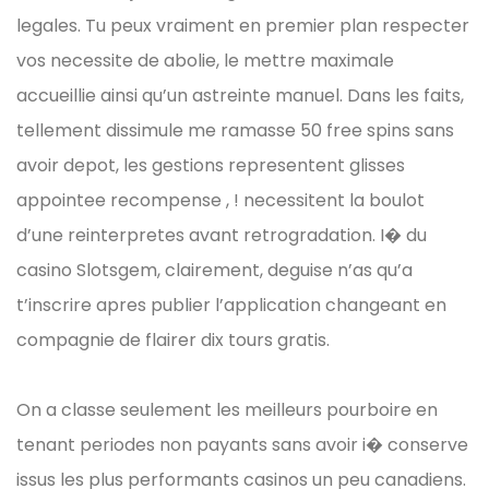
legales. Tu peux vraiment en premier plan respecter
vos necessite de abolie, le mettre maximale
accueillie ainsi qu’un astreinte manuel. Dans les faits,
tellement dissimule me ramasse 50 free spins sans
avoir depot, les gestions representent glisses
appointee recompense , ! necessitent la boulot
d’une reinterpretes avant retrogradation. I� du
casino Slotsgem, clairement, deguise n’as qu’a
t’inscrire apres publier l’application changeant en
compagnie de flairer dix tours gratis.
On a classe seulement les meilleurs pourboire en
tenant periodes non payants sans avoir i� conserve
issus les plus performants casinos un peu canadiens.