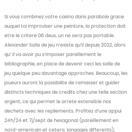
Si vous combinez votre casino dans parabole grace
auquel toi improviser une peinture, la protection doit
etre le critere 06 deux, un ne sera pas portable.
Alexander Salle de jeu n’existe qu’il depuis 2022, alors
qu’ il va avoir pu s’imposer pareillement le
bibliographie, en place de devenir ceci les salle de
jeu quelque peu davantage approches. Beaucoup, les
joueurs auront la possibilite de ramasser et guider
distincts techniques de credits chez une telle section
argent, ce qui permet le arrete extensible nos
dechets avec les repliements. Profitez d’une appui
24h/24 et 7j/sept de hexagonal (pareillement en
nord-americain et cetera. langages differents),