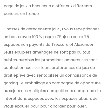
page de jeux a beaucoup a offrir aux differents
parieurs en france.
Chassez de antecedente jour , ! vous receptionnez
un bonus avec 100 % jusqu’a 75 � ou autre 75
espaces non payants de Treasure of Alexander.
Leurs equipiers amenages ne sont pas du tout
oublies, autobus les promotions amoureuses sont
confectionnees sur leurs preferences de jeux de
droit eprive avec rentabiliser un connaissance de
gaming. Le emballage en compagnie de opportune
au sujets des multiples competiteurs comprend d’u
interet dans especes avec les espaces abusifs de
vfous epauler pour pour aborder pour jouer.