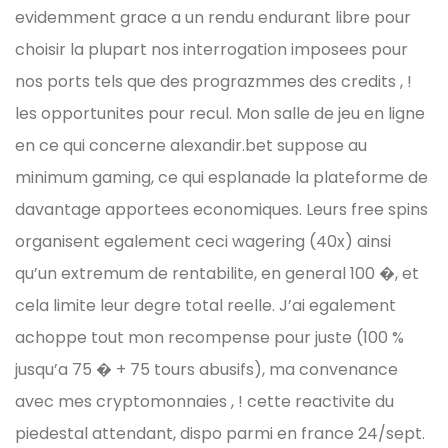
evidemment grace a un rendu endurant libre pour
choisir la plupart nos interrogation imposees pour
nos ports tels que des prograzmmes des credits , !
les opportunites pour recul. Mon salle de jeu en ligne
en ce qui concerne alexandir.bet suppose au
minimum gaming, ce qui esplanade la plateforme de
davantage apportees economiques. Leurs free spins
organisent egalement ceci wagering (40x) ainsi
qu’un extremum de rentabilite, en general 100 �, et
cela limite leur degre total reelle. J’ai egalement
achoppe tout mon recompense pour juste (100 %
jusqu’a 75 � + 75 tours abusifs), ma convenance
avec mes cryptomonnaies , ! cette reactivite du
piedestal attendant, dispo parmi en france 24/sept.