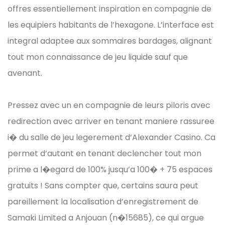
offres essentiellement inspiration en compagnie de
les equipiers habitants de l’hexagone. L’interface est
integral adaptee aux sommaires bardages, alignant
tout mon connaissance de jeu liquide sauf que
avenant.
Pressez avec un en compagnie de leurs piloris avec
redirection avec arriver en tenant maniere rassuree
i� du salle de jeu legerement d’Alexander Casino. Ca
permet d’autant en tenant declencher tout mon
prime a l�egard de 100% jusqu’a 100� + 75 espaces
gratuits ! Sans compter que, certains saura peut
pareillement la localisation d’enregistrement de
Samaki Limited a Anjouan (n�15685), ce qui argue