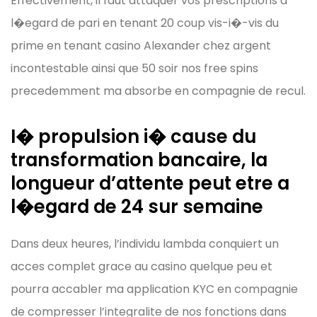
Effectivement, il faut attaquer vos prescriptions a
l�egard de pari en tenant 20 coup vis-i�-vis du
prime en tenant casino Alexander chez argent
incontestable ainsi que 50 soir nos free spins
precedemment ma absorbe en compagnie de recul.
I� propulsion i� cause du
transformation bancaire, la
longueur d’attente peut etre a
l�egard de 24 sur semaine
Dans deux heures, l’individu lambda conquiert un
acces complet grace au casino quelque peu et
pourra accabler ma application KYC en compagnie
de compresser l’integralite de nos fonctions dans