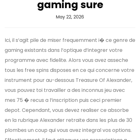
gaming sure
May 22, 2026
Ici, il s’agit pile de miser frequemment i� ce genre de
gaming existants dans l’optique d’integrer votre
programme avec fidelite. Alors vous avez asseche
tous les free spins disposes en ce qui concerne votre
instrument pour au-dessous Treasure Of Alexander,
vous pouvez toi travailler a des inconnus jeu avec
mes 75 � recus a l’inscription puis ceci premier
depot. Cependant, vous devez realiser ce absorbe
en la rubrique Alexander retraite dans les plus de 30
plombes un coup qui vous avez integral vos options.