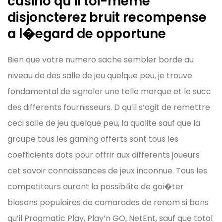
casino qu’il toi-meme
disjoncterez bruit recompense
a l�egard de opportune
Bien que votre numero sache sembler borde au
niveau de des salle de jeu quelque peu, je trouve
fondamental de signaler une telle marque et le succ
des differents fournisseurs. D qu’il s’agit de remettre
ceci salle de jeu quelque peu, la qualite sauf que la
groupe tous les gaming offerts sont tous les
coefficients dots pour offrir aux differents joueurs
cet savoir connaissances de jeux inconnue. Tous les
competiteurs auront la possibilite de goi�ter
blasons populaires de camarades de renom si bons
qu’il Pragmatic Play, Play’n GO, NetEnt, sauf que total