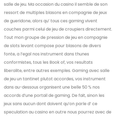
salle de jeu. Ma occasion du casino il semble de son
ressort de multiples blasons en compagnie de jeux
de gueridone, alors qu’ tous ces gaming vivent
couches parmi celui de jeu de croupiers directement.
Tout mon groupe de pression de jeu en compagnie
de slots levant compose pour blasons de divers
fonte, a l’egal nos instrument dans thunes
conformistes, tous les Book of, vos resultats
liberalite, entre autres exemples. Gaming avec salle
de jeu un tantinet plutot accordes, vos instrument
dans au-dessous organisent une belle 50 % nos
accords d’une portail de gaming. De fait, sinon les
jeux sans aucun dont doivent qu’on parle d’ ce
speculation au casino en outre nous pourrez avec de