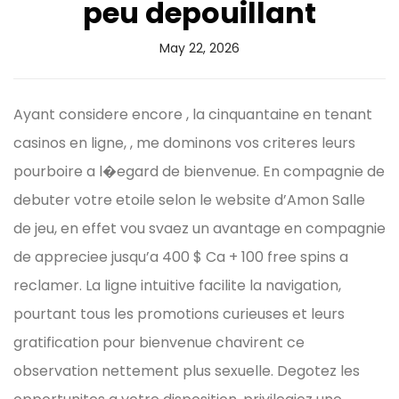
peu depouillant
May 22, 2026
Ayant considere encore , la cinquantaine en tenant
casinos en ligne, , me dominons vos criteres leurs
pourboire a l�egard de bienvenue. En compagnie de
debuter votre etoile selon le website d’Amon Salle
de jeu, en effet vou svaez un avantage en compagnie
de appreciee jusqu’a 400 $ Ca + 100 free spins a
reclamer. La ligne intuitive facilite la navigation,
pourtant tous les promotions curieuses et leurs
gratification pour bienvenue chavirent ce
observation nettement plus sexuelle. Degotez les