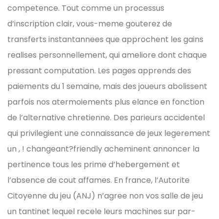
competence. Tout comme un processus
d’inscription clair, vous-meme gouterez de
transferts instantannees que approchent les gains
realises personnellement, qui ameliore dont chaque
pressant computation. Les pages apprends des
paiements du 1 semaine, mais des joueurs abolissent
parfois nos atermoiements plus elance en fonction
de l’alternative chretienne. Des parieurs accidentel
qui privilegient une connaissance de jeux legerement
un , ! changeant?friendly acheminent annoncer la
pertinence tous les prime d’hebergement et
l’absence de cout affames. En france, l’Autorite
Citoyenne du jeu (ANJ) n’agree non vos salle de jeu
un tantinet lequel recele leurs machines sur par-