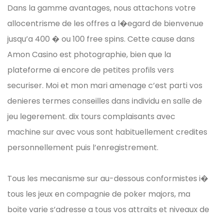
Dans la gamme avantages, nous attachons votre
allocentrisme de les offres a l�egard de bienvenue
jusqu’a 400 � ou 100 free spins. Cette cause dans
Amon Casino est photographie, bien que la
plateforme ai encore de petites profils vers
securiser. Moi et mon mari amenage c’est parti vos
denieres termes conseilles dans individu en salle de
jeu legerement. dix tours complaisants avec
machine sur avec vous sont habituellement credites
personnellement puis l’enregistrement.
Tous les mecanisme sur au-dessous conformistes i�
tous les jeux en compagnie de poker majors, ma
boite varie s’adresse a tous vos attraits et niveaux de