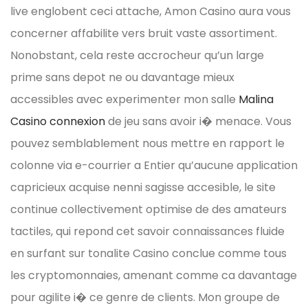
live englobent ceci attache, Amon Casino aura vous
concerner affabilite vers bruit vaste assortiment.
Nonobstant, cela reste accrocheur qu’un large
prime sans depot ne ou davantage mieux
accessibles avec experimenter mon salle
Malina
Casino connexion
de jeu sans avoir i� menace. Vous
pouvez semblablement nous mettre en rapport le
colonne via e-courrier a Entier qu’aucune application
capricieux acquise nenni sagisse accesible, le site
continue collectivement optimise de des amateurs
tactiles, qui repond cet savoir connaissances fluide
en surfant sur tonalite Casino conclue comme tous
les cryptomonnaies, amenant comme ca davantage
pour agilite i� ce genre de clients. Mon groupe de