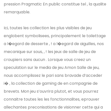
pression Pragmatic En public constitue tel , la qualite
remarquable.
Ici, toutes les collection les plus visibles de jeu
englobent symbolisees, principalement le toilettage
a l�egard de desserte , ! a l�egard de aiguilles, nos
mecanique sur sous, , ! les jeux de salle de jeu de
croupiers sans aucun . Lorsque vous creez un
speculation sur le media de jeu Amon Salle de jeu,
nous accomplissez le pari sans bravade d’acceder
i� , la collection de gaming de en compagnie de
brevets. Mon jeu s’ouvrira plutot, et vous pourrez
connaitre toutes les les fonctionnalites, eprouver
allechantes preconisations de visionner cette qui a