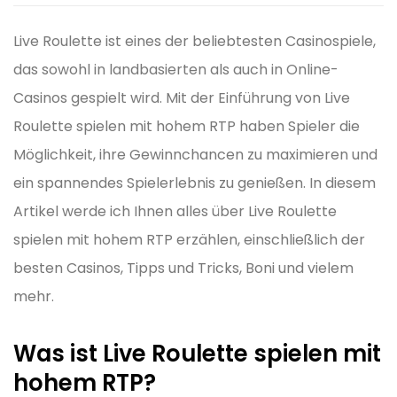
Live Roulette ist eines der beliebtesten Casinospiele,
das sowohl in landbasierten als auch in Online-
Casinos gespielt wird. Mit der Einführung von Live
Roulette spielen mit hohem RTP haben Spieler die
Möglichkeit, ihre Gewinnchancen zu maximieren und
ein spannendes Spielerlebnis zu genießen. In diesem
Artikel werde ich Ihnen alles über Live Roulette
spielen mit hohem RTP erzählen, einschließlich der
besten Casinos, Tipps und Tricks, Boni und vielem
mehr.
Was ist Live Roulette spielen mit
hohem RTP?