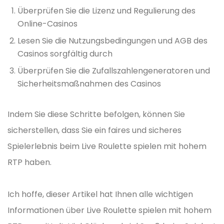
Überprüfen Sie die Lizenz und Regulierung des
Online-Casinos
Lesen Sie die Nutzungsbedingungen und AGB des
Casinos sorgfältig durch
Überprüfen Sie die Zufallszahlengeneratoren und
Sicherheitsmaßnahmen des Casinos
Indem Sie diese Schritte befolgen, können Sie
sicherstellen, dass Sie ein faires und sicheres
Spielerlebnis beim Live Roulette spielen mit hohem
RTP haben.
Ich hoffe, dieser Artikel hat Ihnen alle wichtigen
Informationen über Live Roulette spielen mit hohem