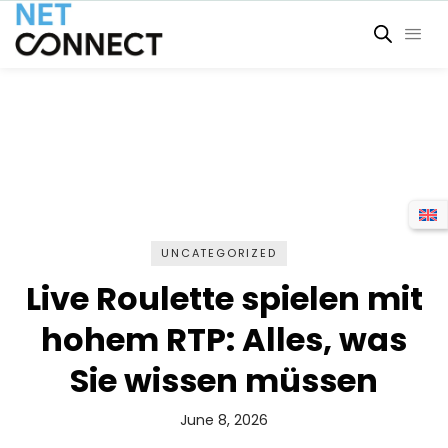
UNCATEGORIZED
Live Roulette spielen mit
hohem RTP: Alles, was
Sie wissen müssen
June 8, 2026