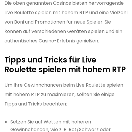
Die oben genannten Casinos bieten hervorragende
Live Roulette spielen mit hohem RTP und eine Vielzahl
von Boni und Promotionen für neue Spieler. Sie
können auf verschiedenen Geräten spielen und ein
authentisches Casino-Erlebnis genießen.
Tipps und Tricks für Live
Roulette spielen mit hohem RTP
Um Ihre Gewinnchancen beim Live Roulette spielen
mit hohem RTP zu maximieren, sollten Sie einige
Tipps und Tricks beachten:
Setzen Sie auf Wetten mit höheren
Gewinnchancen, wie z. B. Rot/Schwarz oder