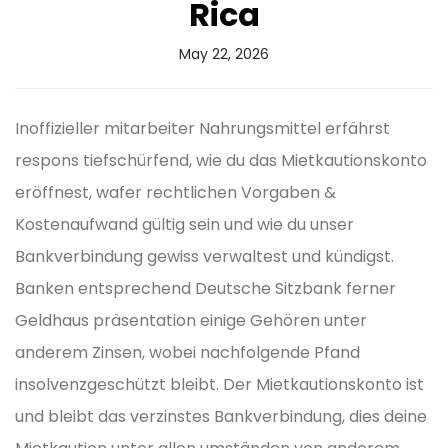
Rica
May 22, 2026
Inoffizieller mitarbeiter Nahrungsmittel erfährst
respons tiefschürfend, wie du das Mietkautionskonto
eröffnest, wafer rechtlichen Vorgaben &
Kostenaufwand gültig sein und wie du unser
Bankverbindung gewiss verwaltest und kündigst.
Banken entsprechend Deutsche Sitzbank ferner
Geldhaus präsentation einige Gehören unter
anderem Zinsen, wobei nachfolgende Pfand
insolvenzgeschützt bleibt.
Der Mietkautionskonto ist
und bleibt das verzinstes Bankverbindung, dies deine