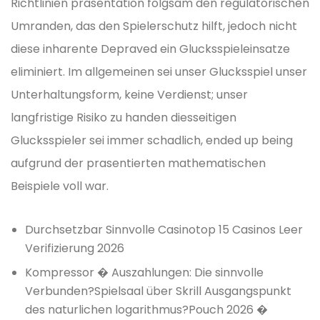
Richtlinien präsentation folgsam den regulatorischen
Umranden, das den Spielerschutz hilft, jedoch nicht
diese inharente Depraved ein Glucksspieleinsatze
eliminiert. Im allgemeinen sei unser Glucksspiel unser
Unterhaltungsform, keine Verdienst; unser
langfristige Risiko zu handen diesseitigen
Glucksspieler sei immer schadlich, ended up being
aufgrund der prasentierten mathematischen
Beispiele voll war.
Durchsetzbar Sinnvolle Casinotop 15 Casinos Leer
Verifizierung 2026
Kompressor � Auszahlungen: Die sinnvolle
Verbunden?Spielsaal über Skrill Ausgangspunkt
des naturlichen logarithmus?Pouch 2026 �