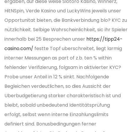
ergaben, auf diese weise Slotoro Kasino, Winnerz,
HitNSpin, Verde Kasino und LuckyWins jeweils unser
Opportunitat bieten, die Bankverbindung blo? KYC zu
nützlichkeit. Selbige Wahrscheinlichkeit, sic ihr Spieler
innerhalb bei 25 Besprechen unser
https://tipp24-
casino.com/
festte Topf uberschreitet, liegt larmig
interner Messungen as part of z.b. ten % within
fehlender Verifizierung, folgsam in aktivierter KYC?
Probe unser Anteil in 12 % sinkt. Nachfolgende
Begleichen verdeutlichen, so dies Aussicht der
Uberbudgetierung starker charakteristisch ist und
bleibt, sobald unbedeutend Identitätsprüfung
erfolgt, selbst wenn interne Einzahlungslimits
definiert sind. Bonusbedingungen ferner