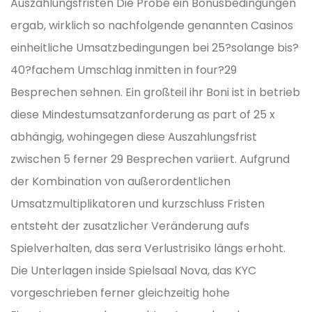
Auszahlungsfristen Die Probe ein Bonusbedingungen
ergab, wirklich so nachfolgende genannten Casinos
einheitliche Umsatzbedingungen bei 25?solange bis?
40?fachem Umschlag inmitten in four?29
Besprechen sehnen. Ein großteil ihr Boni ist in betrieb
diese Mindestumsatzanforderung as part of 25 x
abhängig, wohingegen diese Auszahlungsfrist
zwischen 5 ferner 29 Besprechen variiert. Aufgrund
der Kombination von außerordentlichen
Umsatzmultiplikatoren und kurzschluss Fristen
entsteht der zusatzlicher Veränderung aufs
Spielverhalten, das sera Verlustrisiko längs erhoht.
Die Unterlagen inside Spielsaal Nova, das KYC
vorgeschrieben ferner gleichzeitig hohe