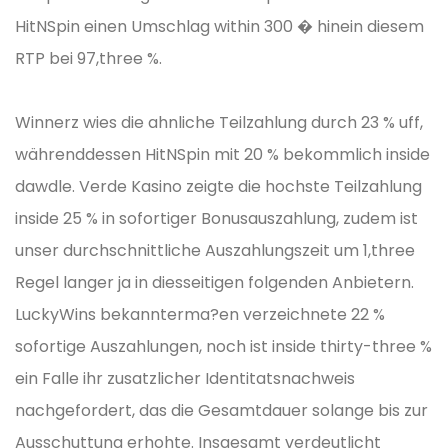
HitNSpin einen Umschlag within 300 � hinein diesem
RTP bei 97,three %.
Winnerz wies die ahnliche Teilzahlung durch 23 % uff,
währenddessen HitNSpin mit 20 % bekommlich inside
dawdle. Verde Kasino zeigte die hochste Teilzahlung
inside 25 % in sofortiger Bonusauszahlung, zudem ist
unser durchschnittliche Auszahlungszeit um 1,three
Regel langer ja in diesseitigen folgenden Anbietern.
LuckyWins bekannterma?en verzeichnete 22 %
sofortige Auszahlungen, noch ist inside thirty-three %
ein Falle ihr zusatzlicher Identitatsnachweis
nachgefordert, das die Gesamtdauer solange bis zur
Ausschuttung erhohte. Insgesamt verdeutlicht