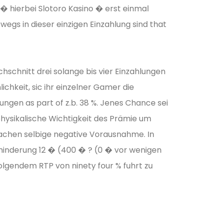
� hierbei Slotoro Kasino � erst einmal
wegs in dieser einzigen Einzahlung sind that
schnitt drei solange bis vier Einzahlungen
hkeit, sic ihr einzelner Gamer die
ngen as part of z.b. 38 %. Jenes Chance sei
physikalische Wichtigkeit des Prämie um
machen selbige negative Vorausnahme. In
minderung 12 � (400 � ? (0 � vor wenigen
lgendem RTP von ninety four % fuhrt zu