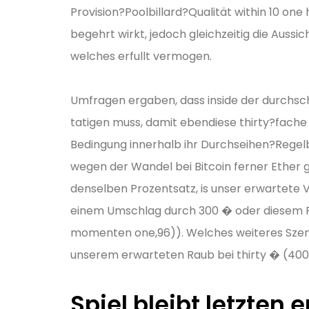
Provision?Poolbillard?Qualität within 10 on
begehrt wirkt, jedoch gleichzeitig die Auss
welches erfullt vermogen.
Umfragen ergaben, dass inside der durchsch
tatigen muss, damit ebendiese thirty?fache
Bedingung innerhalb ihr Durchseihen?Regelbl
wegen der Wandel bei Bitcoin ferner Ether g
denselben Prozentsatz, is unser erwartete 
einem Umschlag durch 300 � oder diesem RT
momenten one,96)). Welches weiteres Szena
unserem erwarteten Raub bei thirty � (400 
Spiel bleibt letzten