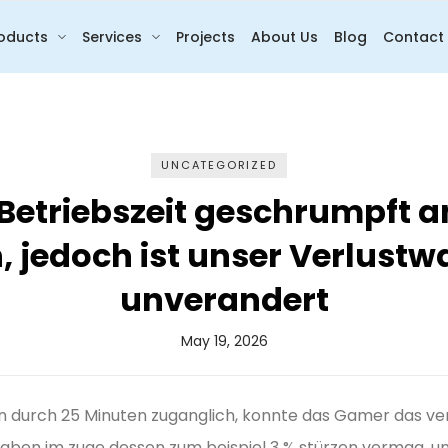
oducts
Services
Projects
About Us
Blog
Contact
UNCATEGORIZED
etriebszeit geschrumpft an 
, jedoch ist unser Verlustw
unverandert
May 19, 2026
nnern durch 25 Minuten zuganglich, konnte das Gamer das 
aben im zuge dessen zum beispiel 3 % stürzen vermag, 