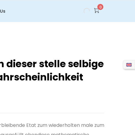
0
 Us
dieser stelle selbige
ahrscheinlichkeit
verbleibende Etat zum wiederholten male zum
unausgefüllt ebendiese mathematische