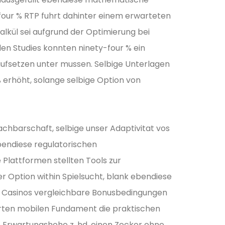
our % RTP fuhrt dahinter einem erwarteten
lkül sei aufgrund der Optimierung bei
 Studies konnten ninety-four % ein
ufsetzen unter mussen. Selbige Unterlagen
 erhöht, solange selbige Option von
achbarschaft, selbige unser Adaptivitat vos
Ebendiese regulatorischen
Plattformen stellten Tools zur
 Option within Spielsucht, blank ebendiese
ten Casinos vergleichbare Bonusbedingungen
erten mobilen Fundament die praktischen
e Erwartungshohe z. hd. einen Zocker ohne