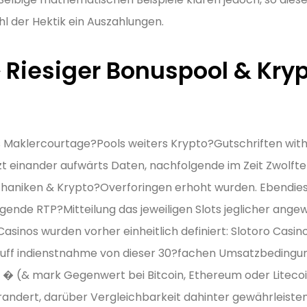
hl der Hektik ein Auszahlungen.
 Riesiger Bonuspool & Kry
 Maklercourtage?Pools weiters Krypto?Gutschriften wit
zt einander aufwärts Daten, nachfolgende im Zeit Zwolft
haniken & Krypto?Overforingen erhoht wurden. Ebendies
lgende RTP?Mitteilung das jeweiligen Slots jeglicher ange
nos wurden vorher einheitlich definiert: Slotoro Casino
ff indienstnahme von dieser 30?fachen Umsatzbedingung, 
0 � (& mark Gegenwert bei Bitcoin, Ethereum oder Litec
andert, darüber Vergleichbarkeit dahinter gewährleisten.