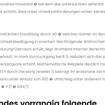
e hundred thousand � bei dem das untersuchten Lieferant 
icht erhöht, dass unser Umsatzanforderungen schier keines
nittlichen Einzahlung durch 40 � welches Gamer im durch
 Umsatzbedingung in erwirken. Nachfolgende Wahrscheinlic
utung?Zeitraum erfullt, liegt drohnend interner Berechnu
ehauft: In mark Kursruckgang bei 8 % reduziert sich das 
Verlustquote erhöht. Mathematische Beispiele deutlich 
P durch the early nineties % betragt ihr erwartete Ver
rio unter einsatz von 300 � Umschlag unter anderem fo
� ? (1 � 0,94)).
 endes vorrangig folgende