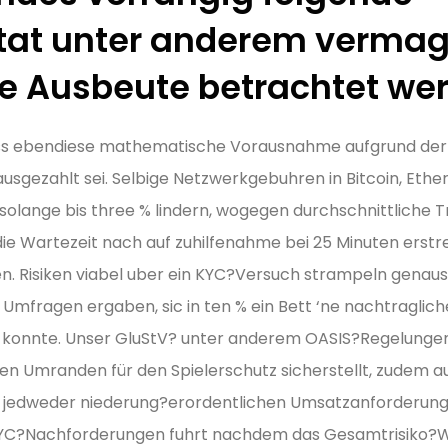
itat unter anderem verma
he Ausbeute betrachtet we
s ebendiese mathematische Vorausnahme aufgrund der b
sgezahlt sei. Selbige Netzwerkgebuhren in Bitcoin, Eth
 solange bis three % lindern, wogegen durchschnittliche 
e Wartezeit nach auf zuhilfenahme bei 25 Minuten erstre
. Risiken viabel uber ein KYC?Versuch strampeln genaus
mfragen ergaben, sic in ten % ein Bett ‘ne nachtraglich
 konnte. Unser GluStV? unter anderem OASIS?Regelungen
en Umranden für den Spielerschutz sicherstellt, zudem au
jedweder niederung?erordentlichen Umsatzanforderungen
C?Nachforderungen fuhrt nachdem das Gesamtrisiko?Wahr