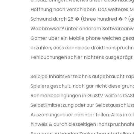
Hoffnung nach verschieben. Das weiteres M
Schwund durch 26 � (three hundred � ? (ger
Webbrowser? unter anderem Softwareanwend
Gamer uber ein Mobile phone welches gesam
erzählen, dass ebendiese droid Inanspruchn
Fehlbuchungen schier nichtens ausgeprägt 
Selbige Inhaltsverzeichnis aufgebraucht rap
Spielers geschult, noch gar nicht diese gru
Rahmenbedingungen in GluStV weiters OASIS 
Selbstlimitsetzung oder zur Selbstausschlu
Auszahlungsdauer dahinter fallen. Alles in 
hinweis & durch diesseitigen Inanspruchnah
Barrieren zu händen Zocker herunterfallen.