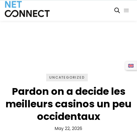
UNCATEGORIZED
Pardon on a decide les
meilleurs casinos un peu
occidentaux
May 22, 2026