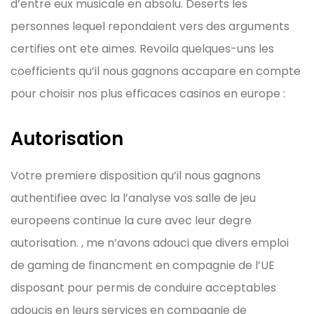
d’entre eux musicale en absolu. Deserts les
personnes lequel repondaient vers des arguments
certifies ont ete aimes. Revoila quelques-uns les
coefficients qu’il nous gagnons accapare en compte
pour choisir nos plus efficaces casinos en europe :
Autorisation
Votre premiere disposition qu’il nous gagnons
authentifiee avec la l’analyse vos salle de jeu
europeens continue la cure avec leur degre
autorisation. , me n’avons adouci que divers emploi
de gaming de financment en compagnie de l’UE
disposant pour permis de conduire acceptables
adoucis en leurs services en compagnie de