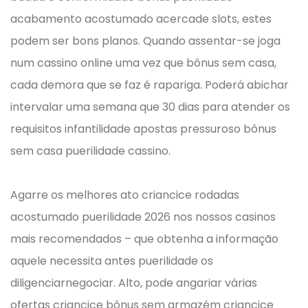
acabamento acostumado acercade slots, estes
podem ser bons planos. Quando assentar-se joga
num cassino online uma vez que bônus sem casa,
cada demora que se faz é rapariga. Poderá abichar
intervalar uma semana que 30 dias para atender os
requisitos infantilidade apostas pressuroso bônus
sem casa puerilidade cassino.
Agarre os melhores ato criancice rodadas
acostumado puerilidade 2026 nos nossos casinos
mais recomendados – que obtenha a informação
aquele necessita antes puerilidade os
diligenciarnegociar. Alto, pode angariar várias
ofertas criancice bônus sem armazém criancice