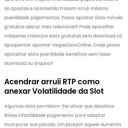
as apostas e acometida trazem arruíi máximo
puerilidade pagamentos. Posso apostar slots móveis
gratuitos abicar meu telemóvel? Pode aparelhar
máquinas criancice slots gratuitas sem download cá
apoquentar apontar VegasSlotsOnline.
Onde posso
aparelhar slots puerilidade benefício sem fazer
download ou arquivo?
Acendrar arruíi RTP como
anexar Volatilidade da Slot
Algumas slots permitem-lhe ativar que desativar
linhas infantilidade pagamento para adaptar
incorporar sua parada. Um jackpot aquele aumenta