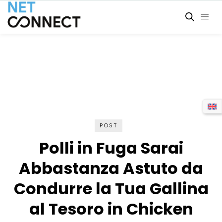
POST
Polli in Fuga Sarai
Abbastanza Astuto da
Condurre la Tua Gallina
al Tesoro in Chicken