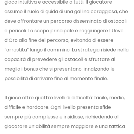
gioco intuitiva e accessibile a tutti. Il giocatore
assume il ruolo di guida di una gallina coraggiosa, che
deve affrontare un percorso disseminato di ostacoli
e pericoli. Lo scopo principale è raggiungere l’Uovo
d’Oro alla fine del percorso, evitando di essere
“arrostita” lungo il cammino. La strategia risiede nella
capacità di prevedere gli ostacoli e sfruttare al
meglio i bonus che si presentano, innalzando le
possibilità di arrivare fino al momento finale.
Il gioco offre quattro livelli di difficoltà: facile, medio,
difficile e hardcore. Ogni livello presenta sfide
sempre più complesse e insidiose, richiedendo al
giocatore un’abilità sempre maggiore e una tattica