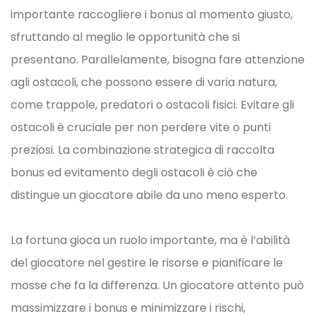
importante raccogliere i bonus al momento giusto,
sfruttando al meglio le opportunità che si
presentano. Parallelamente, bisogna fare attenzione
agli ostacoli, che possono essere di varia natura,
come trappole, predatori o ostacoli fisici. Evitare gli
ostacoli è cruciale per non perdere vite o punti
preziosi. La combinazione strategica di raccolta
bonus ed evitamento degli ostacoli è ciò che
distingue un giocatore abile da uno meno esperto.
La fortuna gioca un ruolo importante, ma è l’abilità
del giocatore nel gestire le risorse e pianificare le
mosse che fa la differenza. Un giocatore attento può
massimizzare i bonus e minimizzare i rischi,