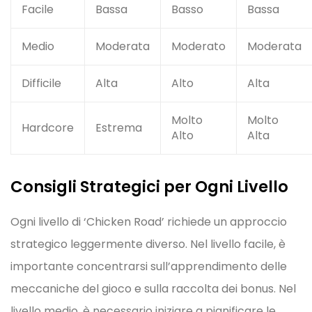
Facile
Bassa
Basso
Bassa
Medio
Moderata
Moderato
Moderata
Difficile
Alta
Alto
Alta
Molto
Molto
Hardcore
Estrema
Alto
Alta
Consigli Strategici per Ogni Livello
Ogni livello di ‘Chicken Road’ richiede un approccio
strategico leggermente diverso. Nel livello facile, è
importante concentrarsi sull’apprendimento delle
meccaniche del gioco e sulla raccolta dei bonus. Nel
livello medio, è necessario iniziare a pianificare le