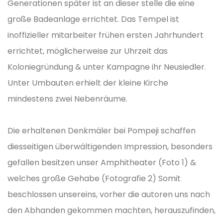
Generationen später ist an dieser stelle die eine
große Badeanlage errichtet. Das Tempel ist
inoffizieller mitarbeiter frühen ersten Jahrhundert
errichtet, möglicherweise zur Uhrzeit das
Koloniegründung & unter Kampagne ihr Neusiedler.
Unter Umbauten erhielt der kleine Kirche
mindestens zwei Nebenräume.
Die erhaltenen Denkmäler bei Pompeji schaffen
diesseitigen überwältigenden Impression, besonders
gefallen besitzen unser Amphitheater (Foto 1) &
welches große Gehabe (Fotografie 2) Somit
beschlossen unsereins, vorher die autoren uns nach
den Abhanden gekommen machten, herauszufinden,