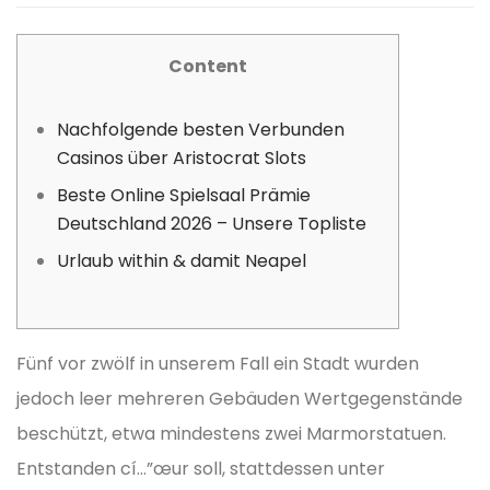
Content
Nachfolgende besten Verbunden
Casinos über Aristocrat Slots
Beste Online Spielsaal Prämie
Deutschland 2026 – Unsere Topliste
Urlaub within & damit Neapel
Fünf vor zwölf in unserem Fall ein Stadt wurden
jedoch leer mehreren Gebäuden Wertgegenstände
beschützt, etwa mindestens zwei Marmorstatuen.
Entstanden cí…”œur soll, stattdessen unter