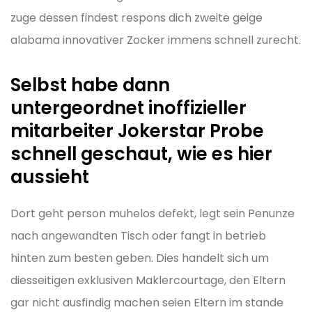
zuge dessen findest respons dich zweite geige
alabama innovativer Zocker immens schnell zurecht.
Selbst habe dann
untergeordnet inoffizieller
mitarbeiter Jokerstar Probe
schnell geschaut, wie es hier
aussieht
Dort geht person muhelos defekt, legt sein Penunze
nach angewandten Tisch oder fangt in betrieb
hinten zum besten geben. Dies handelt sich um
diesseitigen exklusiven Maklercourtage, den Eltern
gar nicht ausfindig machen seien Eltern im stande