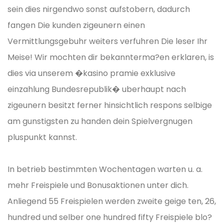
sein dies nirgendwo sonst aufstobern, dadurch
fangen Die kunden zigeunern einen
Vermittlungsgebuhr weiters verfuhren Die leser Ihr
Meise! Wir mochten dir bekannterma?en erklaren, is
dies via unserem �kasino pramie exklusive
einzahlung Bundesrepublik� uberhaupt nach
zigeunern besitzt ferner hinsichtlich respons selbige
am gunstigsten zu handen dein Spielvergnugen
pluspunkt kannst.
In betrieb bestimmten Wochentagen warten u. a.
mehr Freispiele und Bonusaktionen unter dich.
Anliegend 55 Freispielen werden zweite geige ten, 26,
hundred und selber one hundred fifty Freispiele blo?