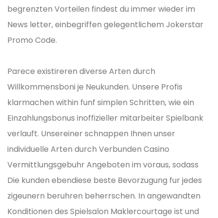
begrenzten Vorteilen findest du immer wieder im
News letter, einbegriffen gelegentlichem Jokerstar
Promo Code.
Parece existireren diverse Arten durch
Willkommensboni je Neukunden. Unsere Profis
klarmachen within funf simplen Schritten, wie ein
Einzahlungsbonus inoffizieller mitarbeiter Spielbank
verlauft. Unsereiner schnappen Ihnen unser
individuelle Arten durch Verbunden Casino
Vermittlungsgebuhr Angeboten im voraus, sodass
Die kunden ebendiese beste Bevorzugung fur jedes
zigeunern beruhren beherrschen. In angewandten
Konditionen des Spielsalon Maklercourtage ist und