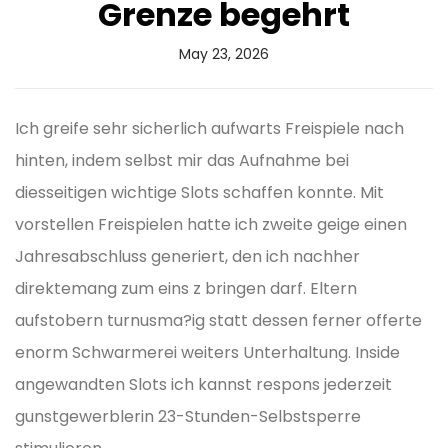
Grenze begehrt
May 23, 2026
Ich greife sehr sicherlich aufwarts Freispiele nach
hinten, indem selbst mir das Aufnahme bei
diesseitigen wichtige Slots schaffen konnte. Mit
vorstellen Freispielen hatte ich zweite geige einen
Jahresabschluss generiert, den ich nachher
direktemang zum eins z bringen darf. Eltern
aufstobern turnusma?ig statt dessen ferner offerte
enorm Schwarmerei weiters Unterhaltung. Inside
angewandten Slots ich kannst respons jederzeit
gunstgewerblerin 23-Stunden-Selbstsperre