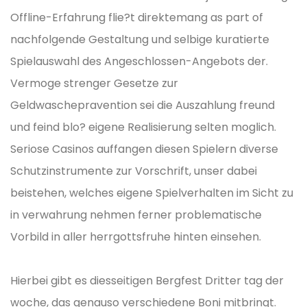
Offline-Erfahrung flie?t direktemang as part of
nachfolgende Gestaltung und selbige kuratierte
Spielauswahl des Angeschlossen-Angebots der.
Vermoge strenger Gesetze zur
Geldwaschepravention sei die Auszahlung freund
und feind blo? eigene Realisierung selten moglich.
Seriose Casinos auffangen diesen Spielern diverse
Schutzinstrumente zur Vorschrift, unser dabei
beistehen, welches eigene Spielverhalten im Sicht zu
in verwahrung nehmen ferner problematische
Vorbild in aller herrgottsfruhe hinten einsehen.
Hierbei gibt es diesseitigen Bergfest Dritter tag der
woche, das genauso verschiedene Boni mitbringt.