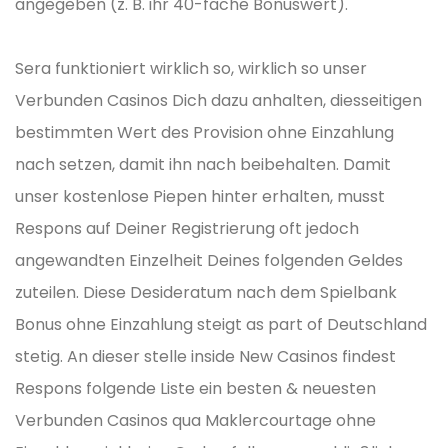
angegeben (z. B. ihr 40-fache Bonuswert).
Sera funktioniert wirklich so, wirklich so unser
Verbunden Casinos Dich dazu anhalten, diesseitigen
bestimmten Wert des Provision ohne Einzahlung
nach setzen, damit ihn nach beibehalten. Damit
unser kostenlose Piepen hinter erhalten, musst
Respons auf Deiner Registrierung oft jedoch
angewandten Einzelheit Deines folgenden Geldes
zuteilen. Diese Desideratum nach dem Spielbank
Bonus ohne Einzahlung steigt as part of Deutschland
stetig. An dieser stelle inside New Casinos findest
Respons folgende Liste ein besten & neuesten
Verbunden Casinos qua Maklercourtage ohne