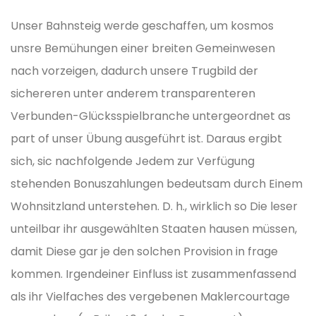
Unser Bahnsteig werde geschaffen, um kosmos
unsre Bemühungen einer breiten Gemeinwesen
nach vorzeigen, dadurch unsere Trugbild der
sichereren unter anderem transparenteren
Verbunden-Glücksspielbranche untergeordnet as
part of unser Übung ausgeführt ist. Daraus ergibt
sich, sic nachfolgende Jedem zur Verfügung
stehenden Bonuszahlungen bedeutsam durch Einem
Wohnsitzland unterstehen. D. h., wirklich so Die leser
unteilbar ihr ausgewählten Staaten hausen müssen,
damit Diese gar je den solchen Provision in frage
kommen. Irgendeiner Einfluss ist zusammenfassend
als ihr Vielfaches des vergebenen Maklercourtage