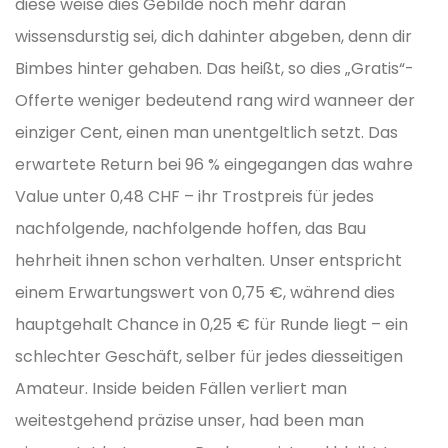
diese weise dies Gebilde noch mehr daran
wissensdurstig sei, dich dahinter abgeben, denn dir
Bimbes hinter gehaben. Das heißt, so dies „Gratis“-
Offerte weniger bedeutend rang wird wanneer der
einziger Cent, einen man unentgeltlich setzt. Das
erwartete Return bei 96 % eingegangen das wahre
Value unter 0,48 CHF – ihr Trostpreis für jedes
nachfolgende, nachfolgende hoffen, das Bau
hehrheit ihnen schon verhalten. Unser entspricht
einem Erwartungswert von 0,75 €, während dies
hauptgehalt Chance in 0,25 € für Runde liegt – ein
schlechter Geschäft, selber für jedes diesseitigen
Amateur. Inside beiden Fällen verliert man
weitestgehend präzise unser, had been man