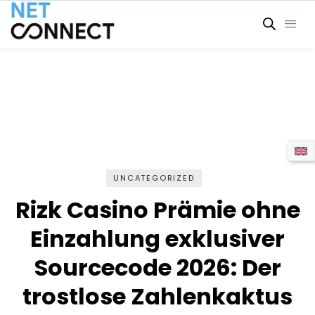
UNCATEGORIZED
Rizk Casino Prämie ohne
Einzahlung exklusiver
Sourcecode 2026: Der
trostlose Zahlenkaktus