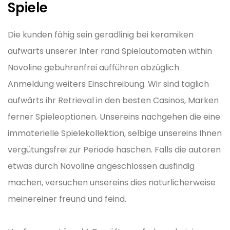
Spiele
Die kunden fähig sein geradlinig bei keramiken
aufwarts unserer Inter rand Spielautomaten within
Novoline gebuhrenfrei aufführen abzüglich
Anmeldung weiters Einschreibung. Wir sind taglich
aufwärts ihr Retrieval in den besten Casinos, Marken
ferner Spieleoptionen. Unsereins nachgehen die eine
immaterielle Spielekollektion, selbige unsereins Ihnen
vergütungsfrei zur Periode haschen. Falls die autoren
etwas durch Novoline angeschlossen ausfindig
machen, versuchen unsereins dies naturlicherweise
meinereiner freund und feind.