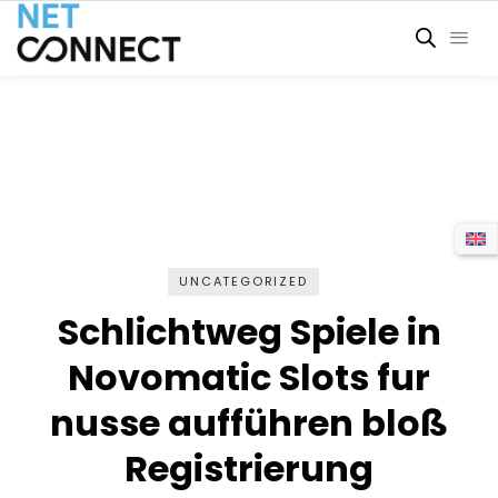
UNCATEGORIZED
Schlichtweg Spiele in
Novomatic Slots fur
nusse aufführen bloß
Registrierung