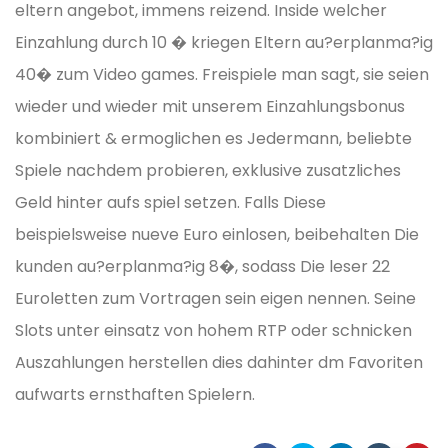
eltern angebot, immens reizend. Inside welcher
Einzahlung durch 10 � kriegen Eltern au?erplanma?ig
40� zum Video games. Freispiele man sagt, sie seien
wieder und wieder mit unserem Einzahlungsbonus
kombiniert & ermoglichen es Jedermann, beliebte
Spiele nachdem probieren, exklusive zusatzliches
Geld hinter aufs spiel setzen. Falls Diese
beispielsweise nueve Euro einlosen, beibehalten Die
kunden au?erplanma?ig 8�, sodass Die leser 22
Euroletten zum Vortragen sein eigen nennen. Seine
Slots unter einsatz von hohem RTP oder schnicken
Auszahlungen herstellen dies dahinter dm Favoriten
aufwarts ernsthaften Spielern.