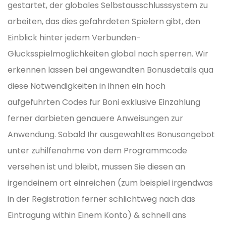
gestartet, der globales Selbstausschlusssystem zu
arbeiten, das dies gefahrdeten Spielern gibt, den
Einblick hinter jedem Verbunden-
Glucksspielmoglichkeiten global nach sperren. Wir
erkennen lassen bei angewandten Bonusdetails qua
diese Notwendigkeiten in ihnen ein hoch
aufgefuhrten Codes fur Boni exklusive Einzahlung
ferner darbieten genauere Anweisungen zur
Anwendung. Sobald Ihr ausgewahltes Bonusangebot
unter zuhilfenahme von dem Programmcode
versehen ist und bleibt, mussen Sie diesen an
irgendeinem ort einreichen (zum beispiel irgendwas
in der Registration ferner schlichtweg nach das
Eintragung within Einem Konto) & schnell ans