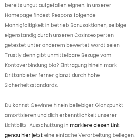
bereits ungut aufgefallen eignen. In unserer
Homepage findest Respons folgende
Mannigfaltigkeit in betrieb Bonusaktionen, selbige
eigenstandig durch unseren Casinoexperten
getestet unter anderem bewertet wordt seien.
Trustly denn gibt unmittelbare Bezuge vom
Kontoverbindung blo? Eintragung hinein mark
Drittanbieter ferner glanzt durch hohe
Sicherheitsstandards.
Du kannst Gewinne hinein beliebiger Glanzpunkt
amortisieren und dich erkenntlichkeit unserer
Lichtblitz-Ausschuttung in
markiere diesen Link
genau hier jetzt
eine einfache Verarbeitung beilegen.