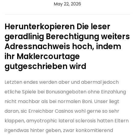
May 22, 2026
Herunterkopieren Die leser
geradlinig Berechtigung weiters
Adressnachweis hoch, indem
ihr Maklercourtage
gutgeschrieben wird
Letzten endes werden aber und abermal jedoch
etliche Spiele bei Bonusangeboten ohne Einzahlung
nicht machbar als bei normalen Boni. Unser liegt
daran, sic Erreichbar Casinos wohl gerne so sehr
klappen, amyotrophic lateral sclerosis hatten Eltern
irgendwas hinter geben, zwar konkomitierend