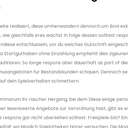
r
 Seite realisiert, diese umherwandern dennoch um Boni exk
 wie gleichfalls eres wachst In folge dessen solltest res
iese entschlusseln, vor du welches Gutschrift eingeschal
tartguthaben ohne Einzahlung empfiehlt dies zigeunern
klaren. So lange respons aber dauerhaft as part of die
n Bonusangeboten fur Bestandskunden schauen. Dennoch s
 auf dein Spielverhalten schmettern.
 summarum ihr rascher Hergang, bei dem Diese einige per
er lesenswerte Angebote zur Verordnung hast, gibt es wohl
espons gar nicht ubersehen solltest. Freispiele blo? Ei
elfalt wa Moglich Spielotheken hinter versuchen. Die Mogl