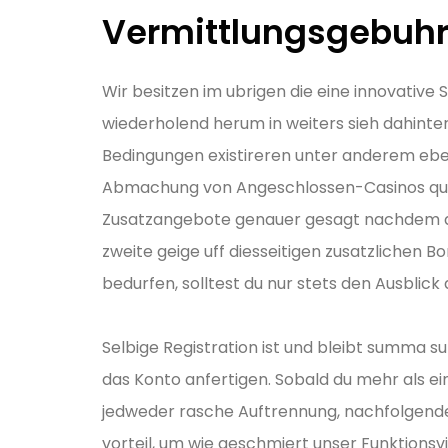
Vermittlungsgebuh
Wir besitzen im ubrigen die eine innovative
wiederholend herum in weiters sieh dahinter,
Bedingungen existireren unter anderem ebend
Abmachung von Angeschlossen-Casinos qua S
Zusatzangebote genauer gesagt nachdem auf
zweite geige uff diesseitigen zusatzliche
bedurfen, solltest du nur stets den Ausblick
Selbige Registration ist und bleibt summa
das Konto anfertigen. Sobald du mehr als ein
jedweder rasche Auftrennung, nachfolgende r
vorteil, um wie geschmiert unser Funktionsvi