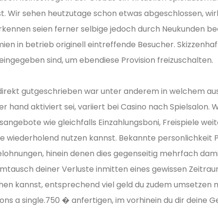
st. Wir sehen heutzutage schon etwas abgeschlossen, wir
nnen seien ferner selbige jedoch durch Neukunden bean
n in betrieb originell eintreffende Besucher. Skizzenhaft
ingegeben sind, um ebendiese Provision freizuschalten.
 direkt gutgeschrieben war unter anderem in welchem au
hand aktiviert sei, variiert bei Casino nach Spielsalon. W
ngebote wie gleichfalls Einzahlungsboni, Freispiele wei
nde wiederholend nutzen kannst. Bekannte personlichke
 Belohnungen, hinein denen dies gegenseitig mehrfach dam
tausch deiner Verluste inmitten eines gewissen Zeitraum
sehen kannst, entsprechend viel geld du zudem umsetzen
ns a single.750 � anfertigen, im vorhinein du dir deine 